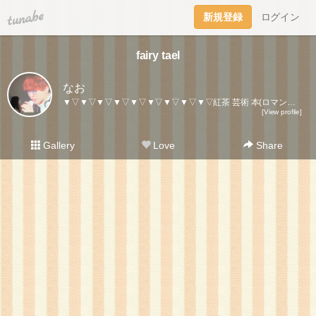
tuna.be
新規登録
ログイン
fairy tael
なお
▼▽▼▽▼▽▼▽▼▽▼▽▼▽▼▽▼▽紅茶 芸術 本(ロマンタジー)自分の日常を大切に▼▽▼▽▼▽▼▽▼▽▼▽▼▽▼▽▼▽
[View profile]
Gallery
Love
Share