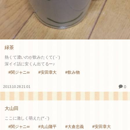
緑茶
熱くて濃いのが飲みたくて(´-`)
深イイ話に安くん出てるー♪
#関ジャニ∞
#安田章大
#飲み物
0
2013.10.28 21:01
大山田
ここに激しく萌えた(*´-`)
#関ジャニ∞
#丸山隆平
#大倉忠義
#安田章大