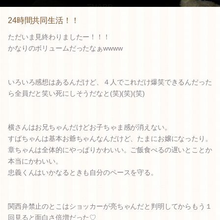
24時間共同生活！！
ただいま見終わりましたー！！！
かなりのボリュームだったなぁwwww
いろいろ感想はあるんだけど、４人でこれだけ爆笑できるんだった
ら全員だと笑い死にしそうだなと(笑)(笑)(笑)
横さんはお兄ちゃんだけどお子ちゃま感が消えない。
すばちゃんは基本お爺ちゃんなんだけど、たまにお嬢になったり。
章ちゃんは全体的にやっぱりかわいい。ご飯食べるの遅いとことか
本当にかわいい。
忠義くんはいかなるときも自分のペースを守る。
関西弁禁止のとこはショッカーが亮ちゃんだと判明してからもう１
回見ると面白さ倍増だった♡