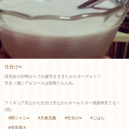
仕分け∞
送別会が22時からでお腹空きすぎたからヨーグルト♡
空きっ腹にアルコールは危険だもんね。
フィギュア見ながら仕分け見ながらオールスター感謝祭見てる！
(笑)
#関ジャニ∞
#大倉忠義
#仕分け∞
#ごはん
#安田章大