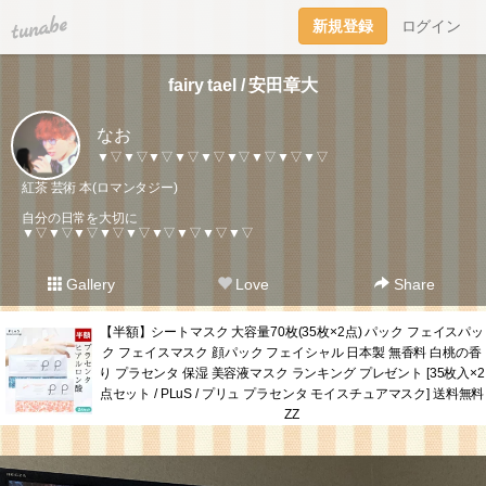
tuna.be
新規登録
ログイン
fairy tael / 安田章大
なお
▼▽▼▽▼▽▼▽▼▽▼▽▼▽▼▽▼▽
紅茶 芸術 本(ロマンタジー)
自分の日常を大切に
▼▽▼▽▼▽▼▽▼▽▼▽▼▽▼▽▼▽
Gallery
Love
Share
【半額】シートマスク 大容量70枚(35枚×2点) パック フェイスパッ
ク フェイスマスク 顔パック フェイシャル 日本製 無香料 白桃の香
り プラセンタ 保湿 美容液マスク ランキング プレゼント [35枚入×2
点セット / PLuS / プリュ プラセンタ モイスチュアマスク] 送料無料
ZZ