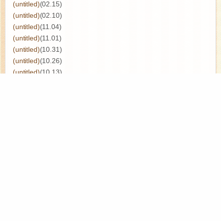
(untitled)
(02.15)
(untitled)
(02.10)
(untitled)
(11.04)
(untitled)
(11.01)
(untitled)
(10.31)
(untitled)
(10.26)
(untitled)
(10.13)
(untitled)
(07.24)
(untitled)
(07.23)
月別エントリー
タグ一覧
ブログトップ
【半額】シートマスク 大容量70枚(35枚×2点) パック フェイスパッ
ク フェイスマスク 顔パック フェイシャル 日本製 無香料 白桃の香
り プラセンタ 保湿 美容液マスク ランキング プレゼント [35枚入×2