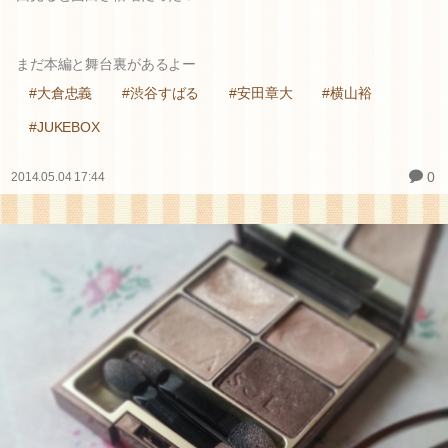
まだ本編と舞台裏があるよー
#大倉忠義
#渋谷すばる
#安田章大
#横山裕
#JUKEBOX
0
2014.05.04 17:44