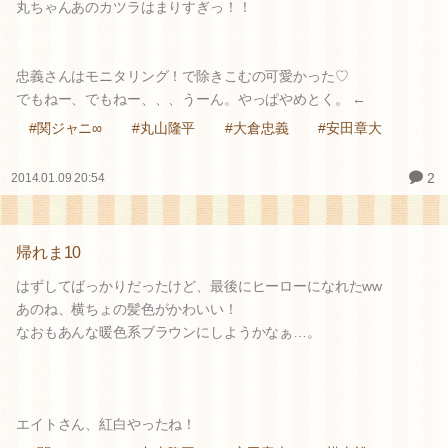
丸ちゃんあのカツラはまりすぎっ！！
忠義さんはモニタリング！で除きこむの可愛かった♡
でもねー、でもねー、、、うーん。やっぱやめとく。 ←
#関ジャニ∞
#丸山隆平
#大倉忠義
#安田章大
2
2014.01.09 20:54
帰れま10
はずしてばっかりだったけど、最後にヒーローになれたww
あのね、横ちょの髪色がかわいい！
なおもあんな暖色系ブラウンにしようかなぁ…。
エイトさん、紅白やったね！