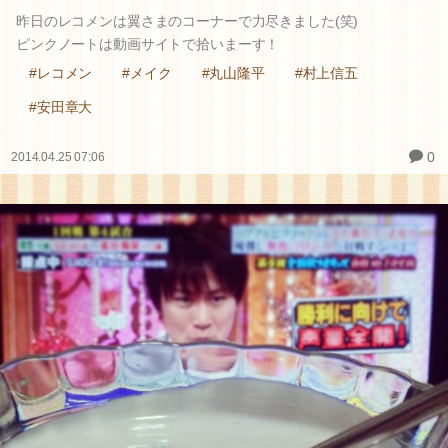
昨日のレコメンは翼さまのコーナーで力尽きました(笑)
ピンクノートは動画サイトで拾いまーす！
#レコメン
#メイク
#丸山隆平
#村上信五
#安田章大
0
2014.04.25 07:06