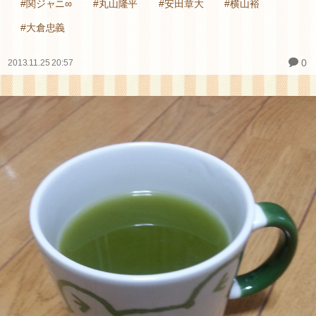
#関ジャニ∞
#丸山隆平
#安田章大
#横山裕
#大倉忠義
0
2013.11.25 20:57