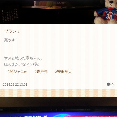
ブランチ
亮やす
サメと戦った章ちゃん。
ほんまかいな？？(笑)
#関ジャニ∞
#錦戸亮
#安田章大
0
2014.02.22 13:01