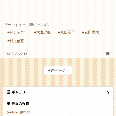
だーいすきっ、関ジャニ∞♡
#関ジャニ∞
#大倉忠義
#丸山隆平
#安田章大
#村上信五
0
2013.09.22 22:16
次のページ »
ギャラリー
最近の投稿
(untitled)
(03.13)