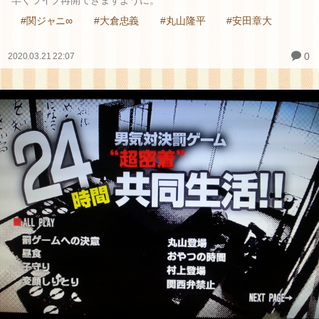
早くライブ再開できますように。
#関ジャニ∞
#大倉忠義
#丸山隆平
#安田章大
0
2020.03.21 22:07