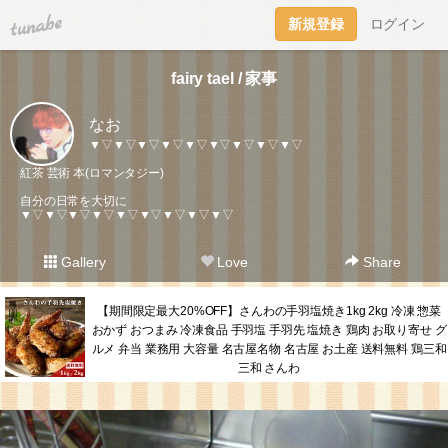
tuna.be
新規登録
ログイン
fairy tael / 家事
なお
▼▽▼▽▼▽▼▽▼▽▼▽▼▽▼▽▼▽
紅茶 芸術 本(ロマンタジー)
自分の日常を大切に
▼▽▼▽▼▽▼▽▼▽▼▽▼▽▼▽▼▽
Gallery
Love
Share
【期間限定最大20%OFF】さんわの手羽塩焼き1kg 2kg 冷凍 惣菜
おかず おつまみ 冷凍食品 手羽塩 手羽先 塩焼き 鶏肉 お取り寄せ グ
ルメ 弁当 業務用 大容量 名古屋名物 名古屋 お土産 送料無料 鶏三和
三和 さんわ