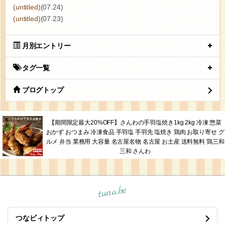
(untitled)
(11.01)
(untitled)
(10.31)
(untitled)
(10.26)
(untitled)
(10.13)
(untitled)
(07.24)
(untitled)
(07.23)
月別エントリー
タグ一覧
ブログトップ
【期間限定最大20%OFF】さんわの手羽塩焼き1kg 2kg 冷凍 惣菜
おかず おつまみ 冷凍食品 手羽塩 手羽先 塩焼き 鶏肉 お取り寄せ グ
ルメ 弁当 業務用 大容量 名古屋名物 名古屋 お土産 送料無料 鶏三和
三和 さんわ