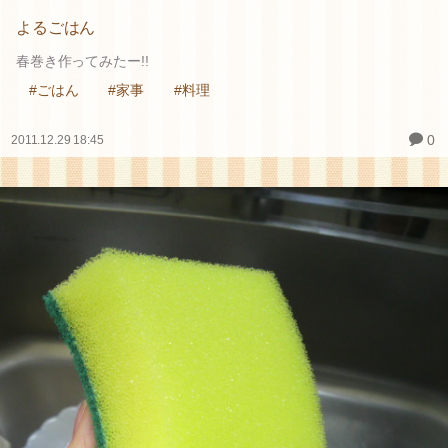
よるごはん
春巻き作ってみたー!!
#ごはん
#家事
#料理
0
2011.12.29 18:45