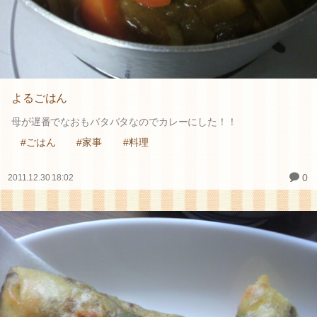
よるごはん
母が遅番でなおもバタバタなのでカレーにした！！
#ごはん
#家事
#料理
0
2011.12.30 18:02