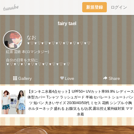
tuna.be
新規登録
ログイン
fairy tael
なお
▼▽▼▽▼▽▼▽▼▽▼▽▼▽▼▽▼▽
紅茶 芸術 本(ロマンタジー)
自分の日常を大切に
▼▽▼▽▼▽▼▽▼▽▼▽▼▽▼▽▼▽
Gallery
Love
Share
【タンキニ水着4点セット】UPF50+ UVカット率99.9% レディース
体型カバー Tシャツ ラッシュガード 半袖 セパレート ショートパン
ツ 短パン 大きいサイズ 20/30/40/50代 ミセス 花柄 シンプル 小胸
ホルターネック 盛れる お腹/太もも/お尻 露出控え紫外線対策 ママ
水着