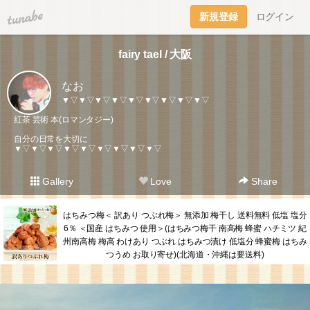
tuna.be
新規登録
ログイン
fairy tael / 大阪
なお
▼▽▼▽▼▽▼▽▼▽▼▽▼▽▼▽▼▽
紅茶 芸術 本(ロマンタジー)
自分の日常を大切に
▼▽▼▽▼▽▼▽▼▽▼▽▼▽▼▽▼▽
Gallery
Love
Share
はちみつ梅＜ 訳あり つぶれ梅＞ 無添加 梅干し 送料無料 低塩 塩分
6％ ＜国産 はちみつ 使用＞(はちみつ梅干 南高梅 蜂蜜 ハチミツ 紀
州南高梅 梅高 わけあり つぶれ はちみつ漬け 低塩分 蜂蜜梅 はちみ
つうめ お取り寄せ)(北海道・沖縄は要送料)