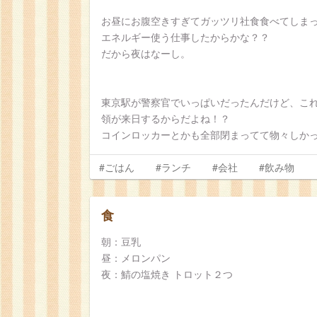
お昼にお腹空きすぎてガッツリ社食食べてしま
エネルギー使う仕事したからかな？？
だから夜はなーし。
東京駅が警察官でいっぱいだったんだけど、こ
領が来日するからだよね！？
コインロッカーとかも全部閉まってて物々しか
#ごはん
#ランチ
#会社
#飲み物
食
朝：豆乳
昼：メロンパン
夜：鯖の塩焼き トロット２つ