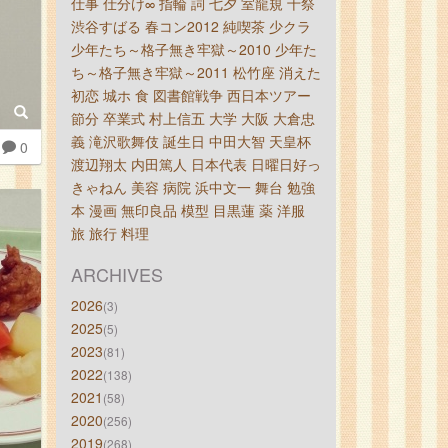
仕事
仕分け∞
指輪
詞
七夕
室龍規
十祭
渋谷すばる
春コン2012
純喫茶
少クラ
少年たち～格子無き牢獄～2010
少年た
ち～格子無き牢獄～2011
松竹座
消えた
初恋
城ホ
食
図書館戦争
西日本ツアー
節分
卒業式
村上信五
大学
大阪
大倉忠
義
滝沢歌舞伎
誕生日
中田大智
天皇杯
0
渡辺翔太
内田篤人
日本代表
日曜日好っ
きゃねん
美容
病院
浜中文一
舞台
勉強
本
漫画
無印良品
模型
目黒蓮
薬
洋服
旅
旅行
料理
ARCHIVES
2026
(3)
2025
(5)
2023
(81)
2022
(138)
2021
(58)
2020
(256)
2019
(268)