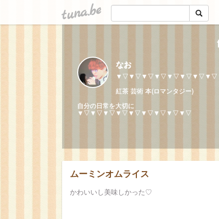
tuna.be
なお
▼▽▼▽▼▽▼▽▼▽▼▽▼▽▼▽
紅茶 芸術 本(ロマンタジー)
自分の日常を大切に
▼▽▼▽▼▽▼▽▼▽▼▽▼▽▼▽▼▽
ムーミンオムライス
かわいいし美味しかった♡