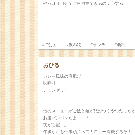
やっぱり自分でご飯用意できるの安心する。
#ごはん
#飲み物
#ランチ
#会社
おひる
カレー風味の唐揚げ
味噌汁
レモンゼリー
他のメニューがご飯と麺が絶対つくやつだった
お腹パンパンだよー！！
夜が心配…。
午後からも仕事頑張ってカロリー消費するぞ！