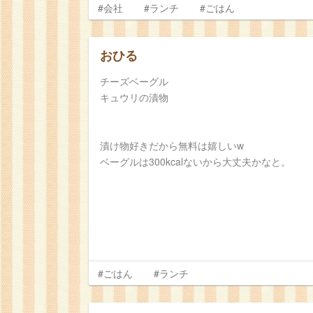
#会社
#ランチ
#ごはん
おひる
チーズベーグル
キュウリの漬物
漬け物好きだから無料は嬉しいw
ベーグルは300kcalないから大丈夫かなと。
#ごはん
#ランチ