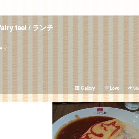
fairy tael / ランチ
▼▽
Gallery
Love
Sha