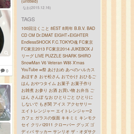
(untitled)
なお(2015.12.16)
TAGS
100回泣くこと
8EST
8周年
B.B.V.
BAD
CD
CM
Dr.DMAT
EIGHT×EIGHTER
EndlessSHOCK
F.C.TOKYO魂
FC東京
FC東京2013
FC東京2014
JUKEBOX
J
リーグ
LIVE
PUZZLE
SHARK
SHIRO
SnowMan
V6
Veteran
W杯
X'mas
YouTube
∞祭
あけおめ
あべのハルカス
0
あほすき
おそ松さん
おでかけ
おひるご
はん
おやつタイム
お菓子
お菓子作り
お雑煮
お参り
お酒
お買い物
お弁当
ご
はん
さんぽ
なお
ひとりごと
ひとりに
しないで
もぎ関
アイス
アクセサリー
エイトレンジャー
エイトレンジャー2
カフェ
ガラスの仮面
キキミミ
キンモク
セイ
クリパ2011
クローバー
グッズ
ゴ
ディバ
サッカー
サンリオ
ザ・オダサク