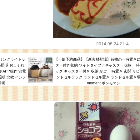
2014.05.24 21:41
ーリングライト 6
【一部予約商品】【新素材登場】荷物の一時置きに
 間接照明 おしゃれ
ター付き収納 ワイドタイプ／キャスター収納 一時
APP操作 節電
ッグ キャスター付き 収納 かご 一時置き 玄関 リビ
d照明 北欧 インテ
ンドセルラック ランドセル置き ランドセル置き場
照明
moment ボンモマン