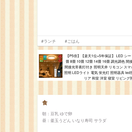
#ランチ
#ごはん
【P5倍】【楽天1位+5年保証】 LED シ
畳 8畳 10畳 12畳 14畳 16畳 調光調色
間接光常夜灯付き 照明天井 リモコン スマホ
照明 LEDライト 電気 蛍光灯 照明器具 le
リア 和室 洋室 寝室 リビング
食
朝：豆乳 ゆで卵
昼：釜玉うどん いなり寿司 サラダ