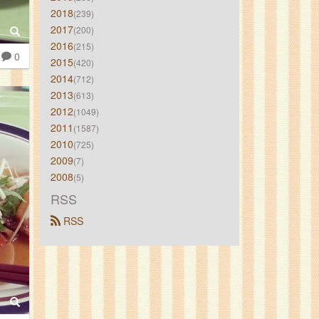
2018
(239)
2017
(200)
2016
(215)
0
2015
(420)
2014
(712)
2013
(613)
2012
(1049)
2011
(1587)
2010
(725)
2009
(7)
2008
(5)
RSS
 RSS