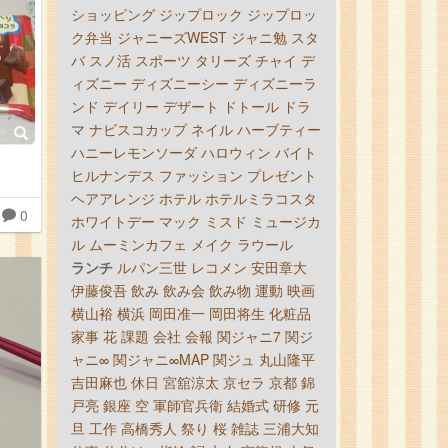
ショッピング
ジップロック
ジップロッ
ク弁当
ジャニーズWEST
ジャニ勉
スタ
バ
スノ活
スポーツ
タリーズ
チャイ
デ
ィズニー
ディズニーシー
ディズニーラ
ンド
デイリー
デザート
ドトール
ドラ
マ
ナビスコカップ
ネイル
ハーブティー
ハニーレモンソーダ
ハロウィン
バイト
ヒルナンデス
ファッション
プレゼント
ヘアアレンジ
ホテル
ホテルミラコスタ
0
ホワイトデー
マック
ミスド
ミュージカ
ル
ムーミンカフェ
メイク
ラウール
ランチ
ルパン三世
レコメン
安田章大
伊藤俊吾
飲み
飲み会
飲み物
運動
映画
横山裕
横浜
岡田准一
岡田将生
化粧品
家事
花
課題
会社
会報
関ジャニ7
関ジ
ャニ∞
関ジャニ∞MAP
関ジュ
丸山隆平
吉田麻也
休日
宮舘涼太
京セラ
京都
錦
戸亮
銀座
空
軍師官兵衛
結婚式
研修
元
旦
工作
高橋秀人
祭り
桜
雑誌
三浦大知