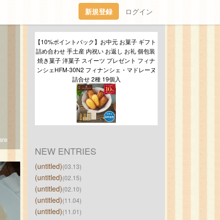
新規登録
ログイン
【10%ポイントバック】お中元 お菓子 ギフト 
詰め合わせ 手土産 内祝い お返し お礼 個包装 
焼き菓子 洋菓子 スイーツ プレゼント フィナ
ンシェHFM-30N2 フィナンシェ・マドレーヌ
詰合せ 2種 19個入
re
NEW ENTRIES
(untitled)
(03.13)
(untitled)
(02.15)
(untitled)
(02.10)
(untitled)
(11.04)
(untitled)
(11.01)