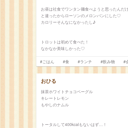
お昼は社食でワンタン麺食べようと思ったんだ
と違ったからローソンのメロンパンにした♡
カロリーそんなになかったし♪
トロットは初めて食べた！
なかなか美味しかった♡
#ごはん
#食
#ランチ
#飲み物
#
おひる
抹茶ホワイトチョコベーグル
キレートレモン
もやしのナムル
トータルして400kcalもないはず…！