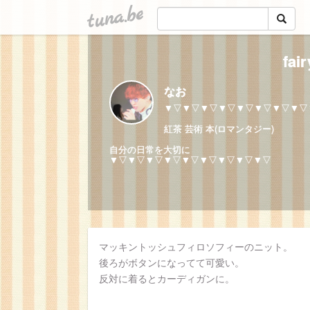
tuna.be
fai
なお
▼▽▼▽▼▽▼▽▼▽▼▽▼▽▼▽
紅茶 芸術 本(ロマンタジー)
自分の日常を大切に
▼▽▼▽▼▽▼▽▼▽▼▽▼▽▼▽▼▽
マッキントッシュフィロソフィーのニット。
後ろがボタンになってて可愛い。
反対に着るとカーディガンに。