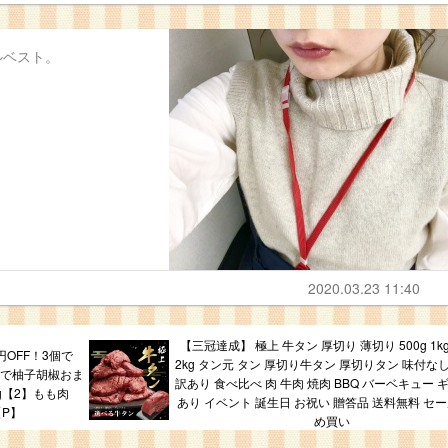
ルベスト。
2020.03.23 11:40
【三冠達成】 極上 牛タン 厚切り 薄切り 500g 1kg 
円OFF！3個で
2kg タン元 タン 厚切り牛タン 厚切りタン 味付な
個購入で柚子胡椒おま
訳あり 食べ比べ 肉 牛肉 焼肉 BBQ バーベキュー 
g【2】もも肉
あり イベント 誕生日 お祝い 贈答品 送料無料 セー
【P】
め買い