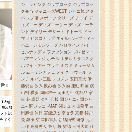
ショッピング
ジップロック
ジップロッ
ク弁当
ジャニーズWEST
ジャニ勉
スタ
バ
スノ活
スポーツ
タリーズ
チャイ
デ
ィズニー
ディズニーシー
ディズニーラ
ンド
デイリー
デザート
ドトール
ドラ
マ
ナビスコカップ
ネイル
ハーブティー
ハニーレモンソーダ
ハロウィン
バイト
ヒルナンデス
ファッション
プレゼント
ヘアアレンジ
ホテル
ホテルミラコスタ
ホワイトデー
マック
ミスド
ミュージカ
ル
ムーミンカフェ
メイク
ラウール
ラ
ンチ
ルパン三世
レコメン
安田章大
伊
0
藤俊吾
飲み
飲み会
飲み物
運動
映画
横
山裕
横浜
岡田准一
岡田将生
化粧品
家
事
花
課題
会社
会報
関ジャニ7
関ジャ
1.5kg
ニ∞
関ジャニ∞MAP
関ジュ
丸山隆平
吉
し 無添加
田麻也
休日
宮舘涼太
京セラ
京都
錦戸
ギフト 訳
ル まと
亮
銀座
空
軍師官兵衛
結婚式
研修
元旦
工作
高橋秀人
祭り
桜
雑誌
三浦大知
仕