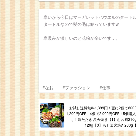
寒いから今日はマーガレットハウエルのタート
タートルなので髪の毛は結っていますw
寒暖差が激しいのと花粉が辛いです…。
#なお
#ファッション
#仕事
お試し送料無料1,399円！更に2個で600
1,200円OFF！4個で2,000円OFF！5
け！鶏たたき 炭火焼き【1】むね肉210
120g【3】もも炭火焼き200g