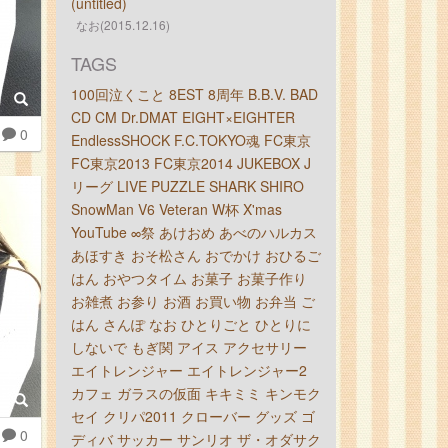
(untitled)
なお(2015.12.16)
TAGS
100回泣くこと
8EST
8周年
B.B.V.
BAD
CD
CM
Dr.DMAT
EIGHT×EIGHTER
0
EndlessSHOCK
F.C.TOKYO魂
FC東京
FC東京2013
FC東京2014
JUKEBOX
J
リーグ
LIVE
PUZZLE
SHARK
SHIRO
SnowMan
V6
Veteran
W杯
X'mas
YouTube
∞祭
あけおめ
あべのハルカス
あほすき
おそ松さん
おでかけ
おひるご
はん
おやつタイム
お菓子
お菓子作り
お雑煮
お参り
お酒
お買い物
お弁当
ご
はん
さんぽ
なお
ひとりごと
ひとりに
しないで
もぎ関
アイス
アクセサリー
エイトレンジャー
エイトレンジャー2
カフェ
ガラスの仮面
キキミミ
キンモク
セイ
クリパ2011
クローバー
グッズ
ゴ
0
ディバ
サッカー
サンリオ
ザ・オダサク