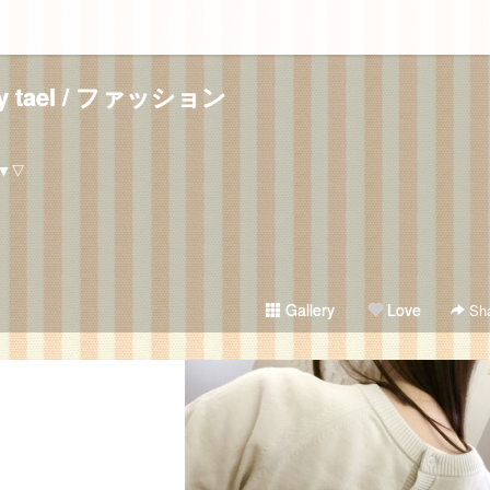
ry tael / ファッション
▼▽
Gallery
Love
Sha