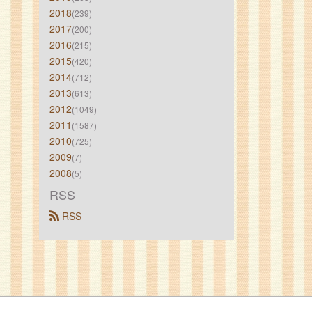
2018
(239)
2017
(200)
2016
(215)
2015
(420)
2014
(712)
2013
(613)
2012
(1049)
2011
(1587)
2010
(725)
2009
(7)
2008
(5)
RSS
 RSS