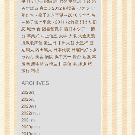
事
仕分け∞
指輪
詞
七夕
室龍規
十祭
渋
谷すばる
春コン2012
純喫茶
少クラ
少
年たち～格子無き牢獄～2010
少年たち
～格子無き牢獄～2011
松竹座
消えた初
恋
城ホ
食
図書館戦争
西日本ツアー
節
分
卒業式
村上信五
大学
大阪
大倉忠義
滝沢歌舞伎
誕生日
中田大智
天皇杯
渡
辺翔太
内田篤人
日本代表
日曜日好っき
ゃねん
美容
病院
浜中文一
舞台
勉強
本
漫画
無印良品
模型
目黒蓮
薬
洋服
旅
旅行
料理
ARCHIVES
2026
(3)
2025
(5)
2023
(81)
2022
(138)
2021
(58)
2020
(256)
2019
(268)