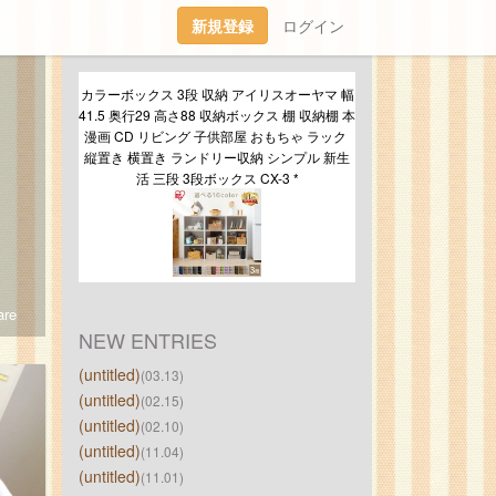
新規登録
ログイン
カラーボックス 3段 収納 アイリスオーヤマ 幅
41.5 奥行29 高さ88 収納ボックス 棚 収納棚 本 
漫画 CD リビング 子供部屋 おもちゃ ラック 
縦置き 横置き ランドリー収納 シンプル 新生
活 三段 3段ボックス CX-3 *
re
NEW ENTRIES
(untitled)
(03.13)
(untitled)
(02.15)
(untitled)
(02.10)
(untitled)
(11.04)
(untitled)
(11.01)