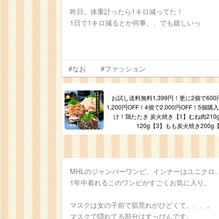
昨日、体重計ったら1キロ減ってた！
1日で1キロ減るとか何事、、でも嬉しいっ
#なお
#ファッション
お試し送料無料1,399円！更に2個で600
1,200円OFF！4個で2,000円OFF！5
け！鶏たたき 炭火焼き【1】むね肉210
120g【3】もも炭火焼き200g
MHLのジャンパーワンピ、インナーはユニクロ
1年中着れるこのワンピがすごくお気に入り。
マスクは女の子前で肌荒れがひどくて、、、。
マスクで隠れてる部分はすっぴんです。