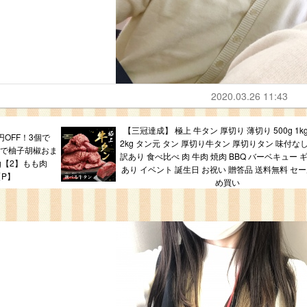
2020.03.26 11:43
【三冠達成】 極上 牛タン 厚切り 薄切り 500g 1kg 
円OFF！3個で
2kg タン元 タン 厚切り牛タン 厚切りタン 味付な
個購入で柚子胡椒おま
訳あり 食べ比べ 肉 牛肉 焼肉 BBQ バーベキュー 
g【2】もも肉
あり イベント 誕生日 お祝い 贈答品 送料無料 セー
【P】
め買い
。