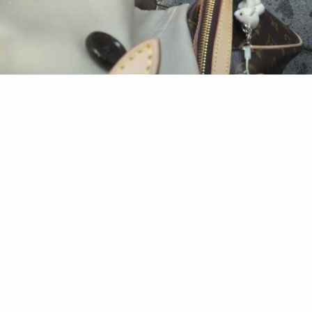
(*^^*)
全然お休み席なんかじゃなかった！
上手く抜けてたからきっと信じていいはず(*^^*)
#関ジュ
#春コン2012
#LIVE
0
2012.04.03 16:02