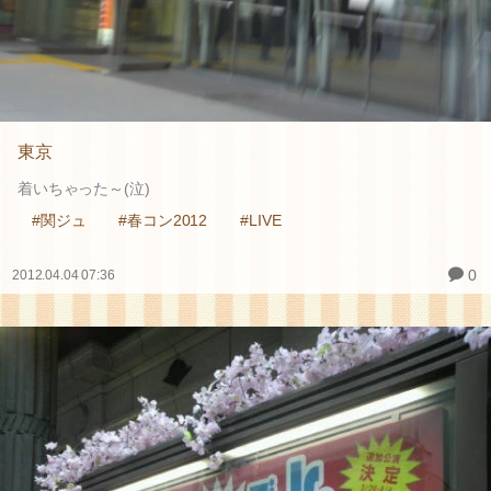
東京
着いちゃった～(泣)
#関ジュ
#春コン2012
#LIVE
0
2012.04.04 07:36