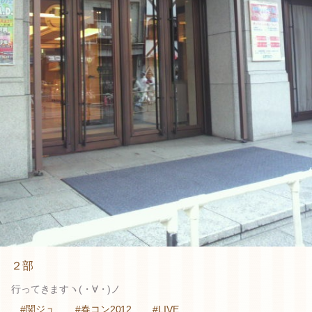
２部
行ってきますヽ(・∀・)ノ
#関ジュ
#春コン2012
#LIVE