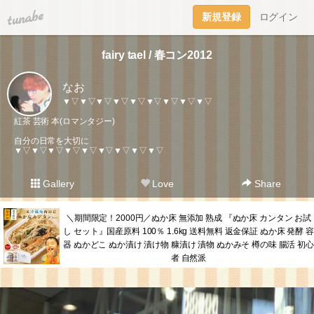
tuna.be
新規登録
ログイン
fairy tael / 春コン2012
なお
▼▽▼▽▼▽▼▽▼▽▼▽▼▽▼▽▼▽
紅茶 芸術 本(ロマンタジー)
自分の日常を大切に
▼▽▼▽▼▽▼▽▼▽▼▽▼▽▼▽▼▽
Gallery
Love
Share
＼期間限定！2000円／ぬか床 無添加 熟成 『ぬか床 カンタン お試
し セット』国産原料 100％ 1.6kg 送料無料 返金保証 ぬか床 発酵 容
器 ぬかどこ ぬか漬け 漬け物 糠漬け 漬物 ぬかみそ 樽の味 腸活 初心
者 自然派