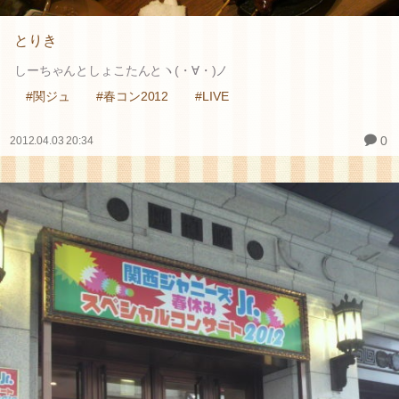
とりき
しーちゃんとしょこたんとヽ(・∀・)ノ
#関ジュ
#春コン2012
#LIVE
0
2012.04.03 20:34