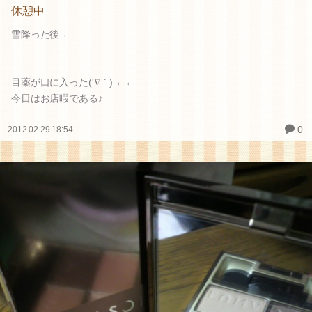
休憩中
雪降った後 ←
目薬が口に入った('∇｀) ←←
今日はお店暇である♪
0
2012.02.29 18:54