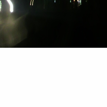
帰り
バイト終わった( ´△｀)
0
2012.02.28 21:57