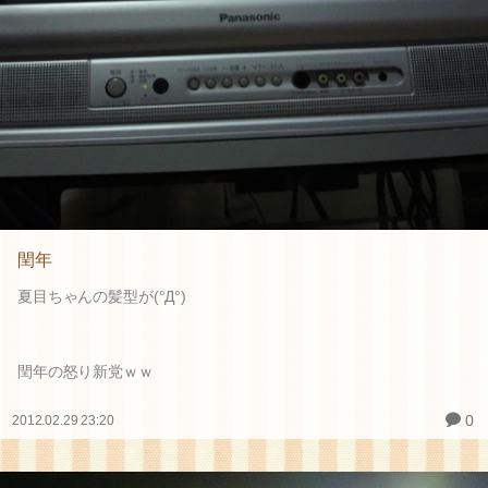
閏年
夏目ちゃんの髪型が(°Д°)
閏年の怒り新党ｗｗ
0
2012.02.29 23:20