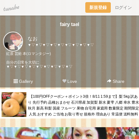
tuna.be
新規登録
ログイン
fairy tael
なお
▼▽▼▽▼▽▼▽▼▽▼▽▼▽▼▽▼▽
紅茶 芸術 本(ロマンタジー)
自分の日常を大切に
▼▽▼▽▼▽▼▽▼▽▼▽▼▽▼▽▼▽
Gallery
Love
Share
【100円OFFクーポン＋ポイント3倍！8/11 1:59まで】梨 5kg 訳あ
り 先行予約 品種おまかせ 石川県産 加賀梨 新水 夏雫 八郷 幸水 豊水
秋月 新高 和梨 国産 フルーツ 果物 自宅用 家庭用 数量限定 期間限定
人気 おすすめ ご当地 お取り寄せ 規格外 理由あり 常温便 送料無料