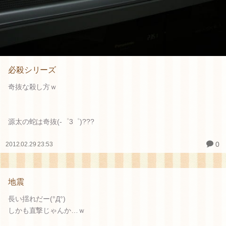
必殺シリーズ
奇抜な殺し方ｗ
源太の蛇は奇抜(-゜3゜)???
0
2012.02.29 23:53
地震
長い揺れだー(°Д°)
しかも直撃じゃんか…ｗ