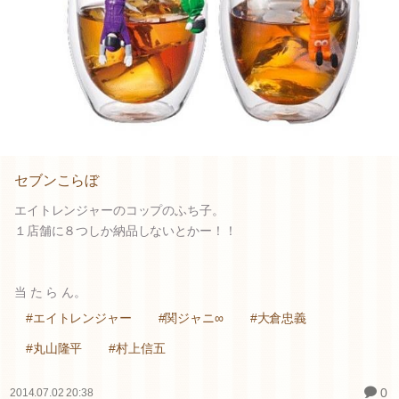
セブンこらぼ
エイトレンジャーのコップのふち子。
１店舗に８つしか納品しないとかー！！
当 た ら ん。
#エイトレンジャー
#関ジャニ∞
#大倉忠義
#丸山隆平
#村上信五
0
2014.07.02 20:38