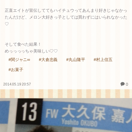
正直エイトが宣伝しててもハイチュウってあんまり好きじゃなかっ
たんだけど、メロン大好きっ子としては買わずにはいられなかった
♡
そして食べた結果！
めっっっっちゃ美味しい♡♡
#関ジャニ∞
#大倉忠義
#丸山隆平
#村上信五
#お菓子
0
2014.05.19 20:57