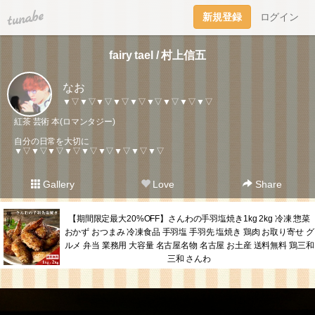
tuna.be
新規登録
ログイン
fairy tael / 村上信五
なお
▼▽▼▽▼▽▼▽▼▽▼▽▼▽▼▽▼▽
紅茶 芸術 本(ロマンタジー)
自分の日常を大切に
▼▽▼▽▼▽▼▽▼▽▼▽▼▽▼▽▼▽
Gallery
Love
Share
【期間限定最大20%OFF】さんわの手羽塩焼き1kg 2kg 冷凍 惣菜
おかず おつまみ 冷凍食品 手羽塩 手羽先 塩焼き 鶏肉 お取り寄せ グ
ルメ 弁当 業務用 大容量 名古屋名物 名古屋 お土産 送料無料 鶏三和
三和 さんわ