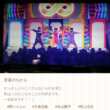
音楽のちから
ひっさしぶりにくだらないものを見た。
私はこの人たちのことが大好きです。
一生好きです！！！
#関ジャニ∞
#大倉忠義
#丸山隆平
#村上信五