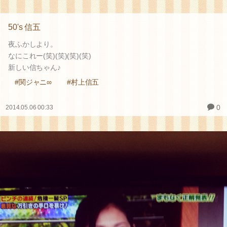
50's 信五
夜ふかしより。
なにこれー(笑)(笑)(笑)(笑)
新しい信ちゃん♪
#関ジャニ∞
#村上信五
0
2014.05.06 00:33