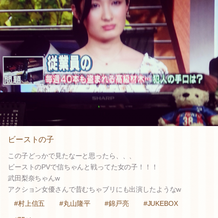
ビーストの子
この子どっかで見たなーと思ったら、、、
ビーストのPVで信ちゃんと戦ってた女の子！！！
武田梨奈ちゃんw
アクション女優さんで昔むちゃブリにも出演したようなw
#村上信五
#丸山隆平
#錦戸亮
#JUKEBOX