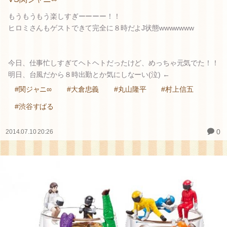
もうもうもう楽しすぎーーーー！！
ヒロミさんもゲストできて完全に８時だよJ状態wwwwwww
今日、仕事忙しすぎてヘトヘトだったけど、めっちゃ元気でた！！
明日、台風だから８時出勤とか気にしなーい(泣) ←
#関ジャニ∞
#大倉忠義
#丸山隆平
#村上信五
#渋谷すばる
0
2014.07.10 20:26