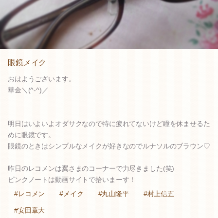
眼鏡メイク
おはようございます。
華金＼(^-^)／
明日はいよいよオダサクなので特に疲れてないけど瞳を休ませるた
めに眼鏡です。
眼鏡のときはシンプルなメイクが好きなのでルナソルのブラウン♡
昨日のレコメンは翼さまのコーナーで力尽きました(笑)
ピンクノートは動画サイトで拾いまーす！
#レコメン
#メイク
#丸山隆平
#村上信五
#安田章大