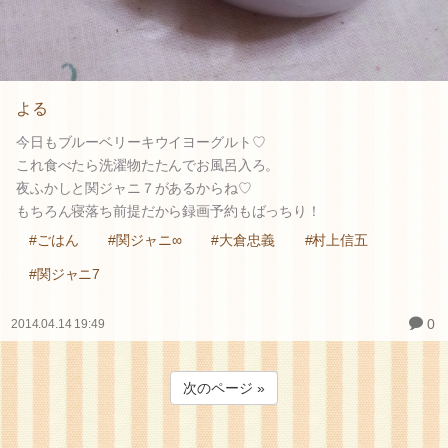
よる
今日もブルーベリーキウイヨーグルト♡
これ食べたら洗濯物たたんでお風呂入ろ。
夜ふかしと関ジャニ７があるからね♡
もちろん寝落ち前提だから録画予約もばっちり！
#ごはん
#関ジャニ∞
#大倉忠義
#村上信五
#関ジャニ7
0
2014.04.14 19:49
次のページ »