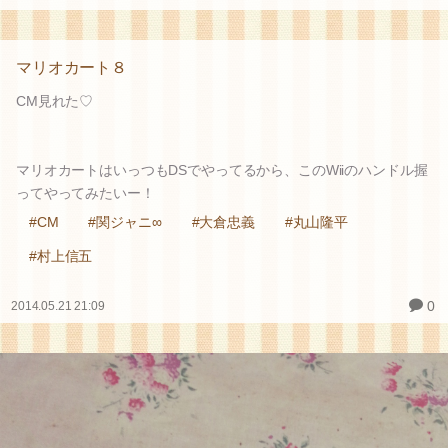
マリオカート８
CM見れた♡
マリオカートはいっつもDSでやってるから、このWiiのハンドル握
ってやってみたいー！
#CM
#関ジャニ∞
#大倉忠義
#丸山隆平
#村上信五
0
2014.05.21 21:09