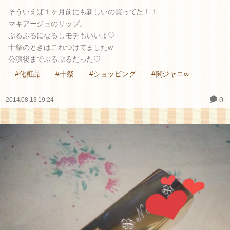
そういえば１ヶ月前にも新しいの買ってた！！
マキアージュのリップ。
ぷるぷるになるしモチもいいよ♡
十祭のときはこれつけてましたw
公演後までぷるぷるだった♡
#化粧品
#十祭
#ショッピング
#関ジャニ∞
0
2014.08.13 19:24