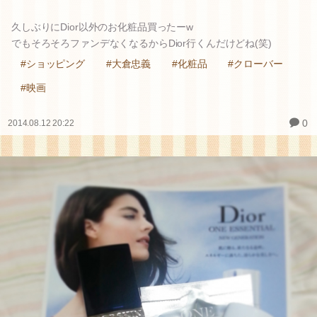
久しぶりにDior以外のお化粧品買ったーw
でもそろそろファンデなくなるからDior行くんだけどね(笑)
#ショッピング
#大倉忠義
#化粧品
#クローバー
#映画
0
2014.08.12 20:22