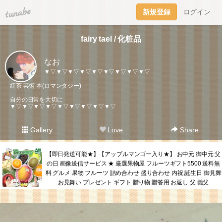
tuna.be
新規登録
ログイン
fairy tael / 化粧品
なお
▼▽▼▽▼▽▼▽▼▽▼▽▼▽▼▽▼▽
紅茶 芸術 本(ロマンタジー)
自分の日常を大切に
▼▽▼▽▼▽▼▽▼▽▼▽▼▽▼▽▼▽
Gallery
Love
Share
【即日発送可能★】【アップルマンゴー入り★】 お中元 御中元 父
の日 画像送信サービス ★ 厳選果物屋 フルーツギフト5500 送料無
料 グルメ 果物 フルーツ 詰め合わせ 盛り合わせ 内祝 誕生日 御見舞
お見舞い プレゼント ギフト 贈り物 贈答用 お返し 父 義父