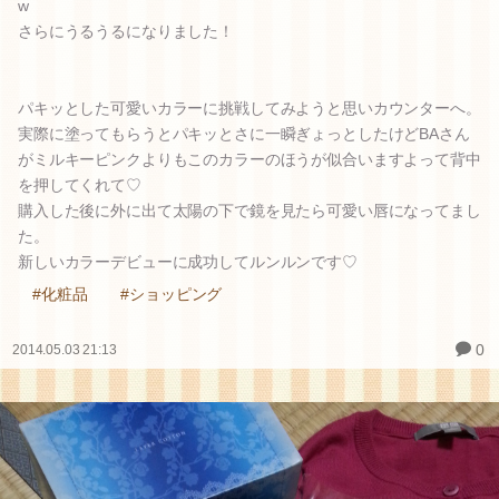
w
さらにうるうるになりました！
パキッとした可愛いカラーに挑戦してみようと思いカウンターへ。
実際に塗ってもらうとパキッとさに一瞬ぎょっとしたけどBAさん
がミルキーピンクよりもこのカラーのほうが似合いますよって背中
を押してくれて♡
購入した後に外に出て太陽の下で鏡を見たら可愛い唇になってまし
た。
新しいカラーデビューに成功してルンルンです♡
#化粧品
#ショッピング
0
2014.05.03 21:13