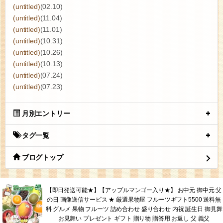
(untitled)
(02.10)
(untitled)
(11.04)
(untitled)
(11.01)
(untitled)
(10.31)
(untitled)
(10.26)
(untitled)
(10.13)
(untitled)
(07.24)
(untitled)
(07.23)
月別エントリー
タグ一覧
ブログトップ
【即日発送可能★】【アップルマンゴー入り★】 お中元 御中元 父
の日 画像送信サービス ★ 厳選果物屋 フルーツギフト5500 送料無
料 グルメ 果物 フルーツ 詰め合わせ 盛り合わせ 内祝 誕生日 御見舞
お見舞い プレゼント ギフト 贈り物 贈答用 お返し 父 義父