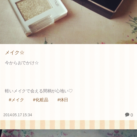
メイク☆
今からおでかけ☆
軽いメイクで会える間柄が心地い♡
#メイク
#化粧品
#休日
0
2014.05.17 15:34