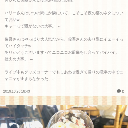
ハリーさんはいつの間にか隣にいて、こそこそ夜の部のネタについ
てお話w
キャーって騒がないの大事。 ←
俊吾さんはやっぱり大人気だから、俊吾さんの去り際にイェーイっ
てハイタッチw
ありがとうございますってニコニコお辞儀をし合ってバイバイ。
控えめ大事。 ←
ライブ中もグッズコーナーでもしあわせ過ぎて帰りの電車の中でニ
ヤニヤが止まらなかった、、
0
2019.10.26 18:43