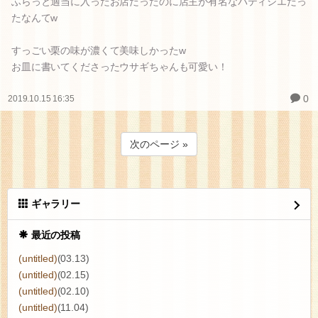
ふらっと適当に入ったお店だったのに店主が有名なパティシエだっ
たなんてw
すっごい栗の味が濃くて美味しかったw
お皿に書いてくださったウサギちゃんも可愛い！
0
2019.10.15 16:35
次のページ »
ギャラリー
最近の投稿
(untitled)
(03.13)
(untitled)
(02.15)
(untitled)
(02.10)
(untitled)
(11.04)