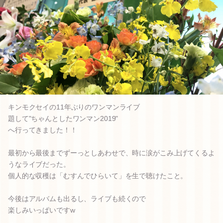
キンモクセイの11年ぶりのワンマンライブ
題して"ちゃんとしたワンマン2019"
へ行ってきました！！
最初から最後までずーっとしあわせで、時に涙がこみ上げてくるよ
うなライブだった。
個人的な収穫は「むすんでひらいて」を生で聴けたこと。
今後はアルバムも出るし、ライブも続くので
楽しみいっぱいですw