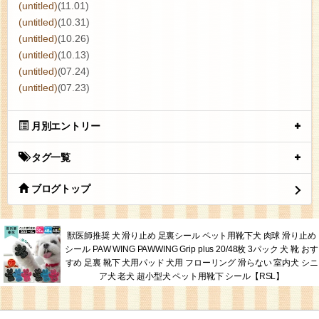
(untitled)
(11.01)
(untitled)
(10.31)
(untitled)
(10.26)
(untitled)
(10.13)
(untitled)
(07.24)
(untitled)
(07.23)
月別エントリー
タグ一覧
ブログトップ
獣医師推奨 犬 滑り止め 足裏シール ペット用靴下犬 肉球 滑り止め
シール PAW WING PAWWING Grip plus 20/48枚 3パック 犬 靴 おす
すめ 足裏 靴下 犬用パッド 犬用 フローリング 滑らない 室内犬 シニ
ア犬 老犬 超小型犬 ペット用靴下 シール【RSL】