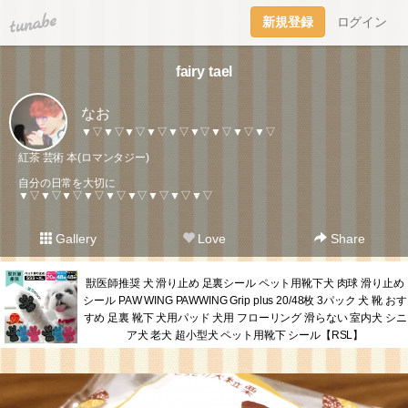
tuna.be
新規登録
ログイン
fairy tael
なお
▼▽▼▽▼▽▼▽▼▽▼▽▼▽▼▽▼▽
紅茶 芸術 本(ロマンタジー)
自分の日常を大切に
▼▽▼▽▼▽▼▽▼▽▼▽▼▽▼▽▼▽
Gallery
Love
Share
獣医師推奨 犬 滑り止め 足裏シール ペット用靴下犬 肉球 滑り止め
シール PAW WING PAWWING Grip plus 20/48枚 3パック 犬 靴 おす
すめ 足裏 靴下 犬用パッド 犬用 フローリング 滑らない 室内犬 シニ
ア犬 老犬 超小型犬 ペット用靴下 シール【RSL】