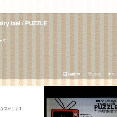
airy tael / PUZZLE
▼▽
Gallery
Love
Sha
うな気がします。