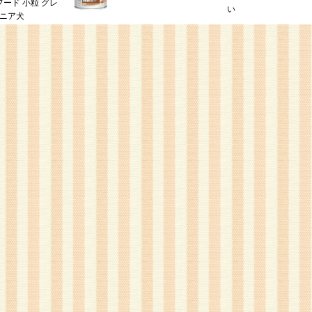
イフード 小粒 グレ
い
シニア犬