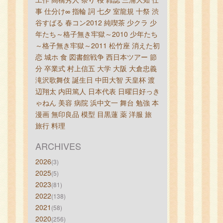
事
仕分け∞
指輪
詞
七夕
室龍規
十祭
渋
谷すばる
春コン2012
純喫茶
少クラ
少
年たち～格子無き牢獄～2010
少年たち
～格子無き牢獄～2011
松竹座
消えた初
恋
城ホ
食
図書館戦争
西日本ツアー
節
分
卒業式
村上信五
大学
大阪
大倉忠義
滝沢歌舞伎
誕生日
中田大智
天皇杯
渡
辺翔太
内田篤人
日本代表
日曜日好っき
ゃねん
美容
病院
浜中文一
舞台
勉強
本
漫画
無印良品
模型
目黒蓮
薬
洋服
旅
旅行
料理
ARCHIVES
2026
(3)
2025
(5)
2023
(81)
2022
(138)
2021
(58)
2020
(256)