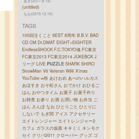
あき(2017.8.14)
(untitled)
なお(2015.12.16)
TAGS
100回泣くこと
8EST
8周年
B.B.V.
BAD
CD
CM
Dr.DMAT
EIGHT×EIGHTER
EndlessSHOCK
F.C.TOKYO魂
FC東京
FC東京2013
FC東京2014
JUKEBOX
J
リーグ
LIVE
PUZZLE
SHARK
SHIRO
SnowMan
V6
Veteran
W杯
X'mas
YouTube
∞祭
あけおめ
あべのハルカス
あほすき
おそ松さん
おでかけ
おひるご
はん
おやつタイム
お菓子
お菓子作り
お雑煮
お参り
お酒
お買い物
お弁当
ご
はん
さんぽ
なお
ひとりごと
ひとりに
しないで
もぎ関
アイス
アクセサリー
エイトレンジャー
エイトレンジャー2
カフェ
ガラスの仮面
キキミミ
キンモク
セイ
クリパ2011
クローバー
グッズ
ゴ