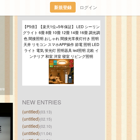
新規登録
ログイン
【P5倍】【楽天1位+5年保証】 LED シーリン
グライト 6畳 8畳 10畳 12畳 14畳 16畳 調光調
色 間接照明 おしゃれ 間接光常夜灯付き 照明
天井 リモコン スマホAPP操作 節電 照明 LED
ライト 電気 蛍光灯 照明器具 led照明 北欧 イ
ンテリア 和室 洋室 寝室 リビング照明
re
NEW ENTRIES
(untitled)
(03.13)
(untitled)
(02.15)
(untitled)
(02.10)
(untitled)
(11.04)