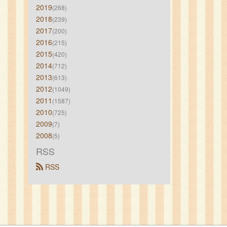
2019
(268)
2018
(239)
2017
(200)
2016
(215)
2015
(420)
2014
(712)
2013
(613)
2012
(1049)
2011
(1587)
2010
(725)
2009
(7)
2008
(5)
RSS
 RSS