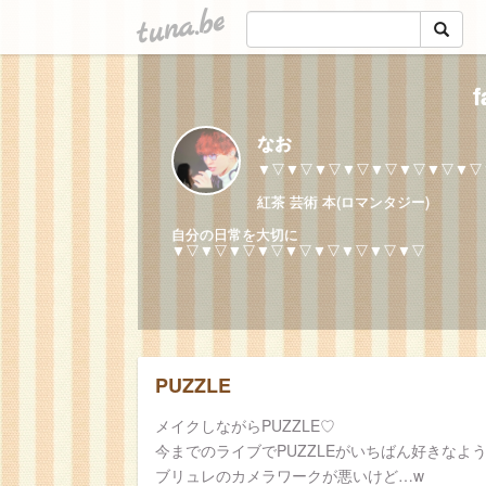
tuna.be
f
なお
▼▽▼▽▼▽▼▽▼▽▼▽▼▽▼▽
紅茶 芸術 本(ロマンタジー)
自分の日常を大切に
▼▽▼▽▼▽▼▽▼▽▼▽▼▽▼▽▼▽
PUZZLE
メイクしながらPUZZLE♡
今までのライブでPUZZLEがいちばん好きなよ
ブリュレのカメラワークが悪いけど…w