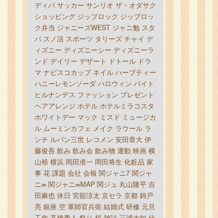
ディバ
サッカー
サンリオ
ザ・オダサク
ショッピング
ジップロック
ジップロッ
ク弁当
ジャニーズWEST
ジャニ勉
スタ
バ
スノ活
スポーツ
タリーズ
チャイ
デ
ィズニー
ディズニーシー
ディズニーラ
ンド
デイリー
デザート
ドトール
ドラ
マ
ナビスコカップ
ネイル
ハーブティー
ハニーレモンソーダ
ハロウィン
バイト
ヒルナンデス
ファッション
プレゼント
ヘアアレンジ
ホテル
ホテルミラコスタ
ホワイトデー
マック
ミスド
ミュージカ
ル
ムーミンカフェ
メイク
ラウール
ラ
ンチ
ルパン三世
レコメン
安田章大
伊
藤俊吾
飲み
飲み会
飲み物
運動
映画
横
山裕
横浜
岡田准一
岡田将生
化粧品
家
事
花
課題
会社
会報
関ジャニ7
関ジャ
ニ∞
関ジャニ∞MAP
関ジュ
丸山隆平
吉
田麻也
休日
宮舘涼太
京セラ
京都
錦戸
亮
銀座
空
軍師官兵衛
結婚式
研修
元旦
工作
高橋秀人
祭り
桜
雑誌
三浦大知
仕