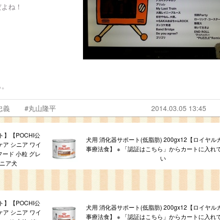
だよね！
！
も。
忠義
#丸山隆平
2014.03.05 13:45
】【POCHI公
犬用 消化器サポート(低脂肪) 200gx12【ロイヤ
ケア シニア ワイ
事療法食】 ※ 「認証はこちら」からカートに入れ
イフード 小粒 グレ
い
シニア犬
】【POCHI公
犬用 消化器サポート(低脂肪) 200gx12【ロイヤ
ケア シニア ワイ
事療法食】 ※ 「認証はこちら」からカートに入れ