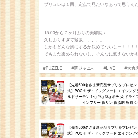
ブリュレは１回、定点で見たいなぁって思うん
15:00から７ヶ月ぶりの美容院 ←
久しぶりすぎて緊張、、、、。
しかもどんな風にするか決めてないしー！！！
でもまだ染められないし、そんなに変えないか
#PUZZLE
#関ジャニ∞
#LIVE
#大倉
【先着500名さま新商品サプリをプレゼント
式】POCHI ザ・ドッグフード エイジング
ルドサーモン 1kg 2kg 3kg ポチ 犬 ドラ
インフリー 低リン 低脂肪 魚肉 
【先着500名さま新商品サプリをプレゼント
式】POCHI ザ・ドッグフード エイジング