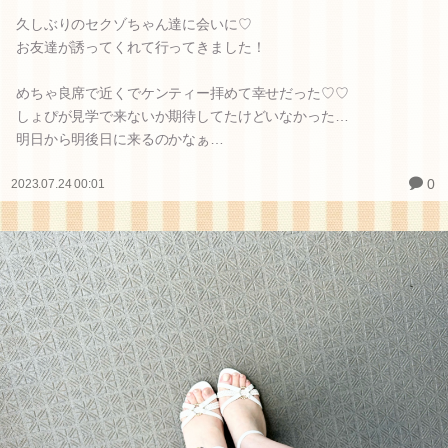
久しぶりのセクゾちゃん達に会いに♡
お友達が誘ってくれて行ってきました！
めちゃ良席で近くでケンティー拝めて幸せだった♡♡
しょぴが見学で来ないか期待してたけどいなかった…
明日から明後日に来るのかなぁ…
0
2023.07.24 00:01