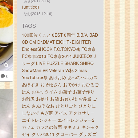
あき(2017.8.14)
(untitled)
なお(2015.12.16)
TAGS
100回泣くこと
8EST
8周年
B.B.V.
BAD
CD
CM
Dr.DMAT
EIGHT×EIGHTER
EndlessSHOCK
F.C.TOKYO魂
FC東京
FC東京2013
FC東京2014
JUKEBOX
J
リーグ
LIVE
PUZZLE
SHARK
SHIRO
SnowMan
V6
Veteran
W杯
X'mas
0
YouTube
∞祭
あけおめ
あべのハルカス
あほすき
おそ松さん
おでかけ
おひるご
はん
おやつタイム
お菓子
お菓子作り
お雑煮
お参り
お酒
お買い物
お弁当
ご
はん
さんぽ
なお
ひとりごと
ひとりに
しないで
もぎ関
アイス
アクセサリー
エイトレンジャー
エイトレンジャー2
カフェ
ガラスの仮面
キキミミ
キンモク
セイ
クリパ2011
クローバー
グッズ
ゴ