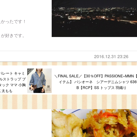
良かったです！
りが好きです。
2016.12.31 23:26
パレート キャミ
＼FINAL SALE／【30％OFF】PASSIONE×MM
ルストラップ ブ
イテム】 パシオーネ シアーデニムシャツ 6369
ック ママ 小胸
B【RCP】SS トップス 羽織り
 太もも