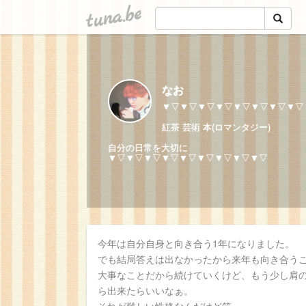
tuna.be
なお
▼▽▼▽▼▽▼▽▼▽▼▽▼▽▼▽
紅茶 芸術 本(ロマンタジー)
自分の日常を大切に
▼▽▼▽▼▽▼▽▼▽▼▽▼▽▼▽▼▽
今年は自分自身と向き合う1年になりました。
でも結局答えは出なかったから来年も向き合う
大事なことだから続けていくけど、もう少し肩
ら出来たらいいなぁ。