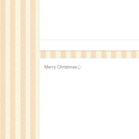
Merry Christmas♤