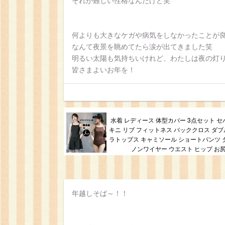
それが難しい性格なんだけど笑
何よりも大きなケガや病気をしなかったことが
なんて夜景を眺めてたら涙が出てきました笑
明るい太陽も気持ちいけれど、わたしは夜の灯
皆さまよいお年を！
水着 レディース 体型カバー 3点セット セ
キニ リブ フィットネス バッククロス ダブ
ラトップス キャミソール ショートパンツ タ
ノンワイヤー ウエスト ヒップ お尻
年越しそば～！！