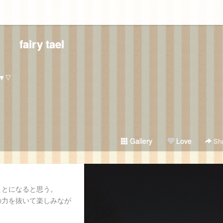
fairy tael
▼▽
Gallery
Love
Sha
ことになると思う。
の力を抜いて楽しみなが