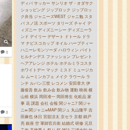
ディバ
サッカー
サンリオ
ザ・オダサク
ショッピング
ジップロック
ジップロッ
ク弁当
ジャニーズWEST
ジャニ勉
スタ
バ
スノ活
スポーツ
タリーズ
チャイ
デ
ィズニー
ディズニーシー
ディズニーラ
ンド
デイリー
デザート
ドトール
ドラ
マ
ナビスコカップ
ネイル
ハーブティー
ハニーレモンソーダ
ハロウィン
バイト
0
ヒルナンデス
ファッション
プレゼント
ヘアアレンジ
ホテル
ホテルミラコスタ
ホワイトデー
マック
ミスド
ミュージカ
ル
ムーミンカフェ
メイク
ラウール
ラ
ンチ
ルパン三世
レコメン
安田章大
伊
藤俊吾
飲み
飲み会
飲み物
運動
映画
横
山裕
横浜
岡田准一
岡田将生
化粧品
家
事
花
課題
会社
会報
関ジャニ7
関ジャ
ニ∞
関ジャニ∞MAP
関ジュ
丸山隆平
吉
0
田麻也
休日
宮舘涼太
京セラ
京都
錦戸
亮
銀座
空
軍師官兵衛
結婚式
研修
元旦
工作
高橋秀人
祭り
桜
雑誌
三浦大知
仕