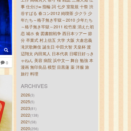
事
仕分け∞
指輪
詞
七夕
室龍規
十祭
渋
谷すばる
春コン2012
純喫茶
少クラ
少
年たち～格子無き牢獄～2010
少年たち
～格子無き牢獄～2011
松竹座
消えた初
恋
城ホ
食
図書館戦争
西日本ツアー
節
分
卒業式
村上信五
大学
大阪
大倉忠義
滝沢歌舞伎
誕生日
中田大智
天皇杯
渡
辺翔太
内田篤人
日本代表
日曜日好っき
ゃねん
美容
病院
浜中文一
舞台
勉強
本
0
漫画
無印良品
模型
目黒蓮
薬
洋服
旅
旅行
料理
ARCHIVES
2026
(3)
2025
(5)
2023
(81)
2022
(138)
2021
(58)
2020
(256)