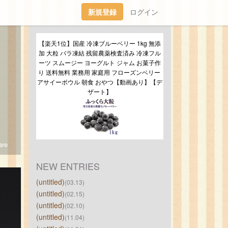
新規登録
ログイン
【楽天1位】国産 冷凍ブルーベリー 1kg 無添
加 大粒 バラ凍結 残留農薬検査済み 冷凍フル
ーツ スムージー ヨーグルト ジャム お菓子作
り 送料無料 業務用 家庭用 フローズンベリー 
アサイーボウル 朝食 おやつ【動画あり】【デ
ザート】
re
NEW ENTRIES
(untitled)
(03.13)
(untitled)
(02.15)
(untitled)
(02.10)
(untitled)
(11.04)