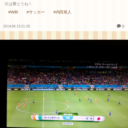
次は勝とうね！
#W杯
#サッカー
#内田篤人
0
2014.06.15 21:35