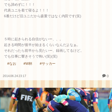
でも諦めずに！！！
代表ユニを着て寝るよ！！！
6番だけど旧ユニだから森重ではなく内田です(笑)
５時に起きられる自信がないー、、。
起きる時間が後半が始まるくらいなんだよなぁ。
それだったら前半から見たいー、録画してるけど。
でも仕事に響きそうで怖い(笑)(笑)
#なお
#W杯
#サッカー
0
2014.06.24 23:17