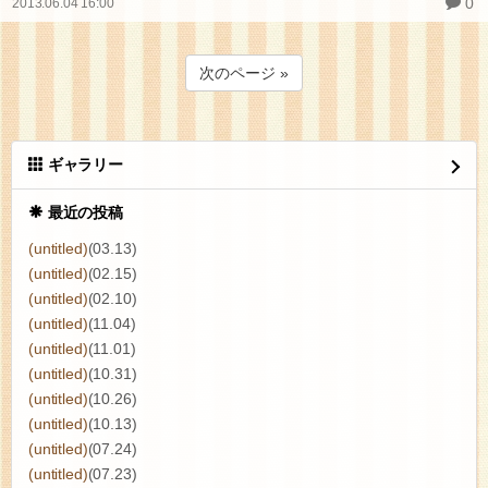
0
2013.06.04 16:00
次のページ »
ギャラリー
最近の投稿
(untitled)
(03.13)
(untitled)
(02.15)
(untitled)
(02.10)
(untitled)
(11.04)
(untitled)
(11.01)
(untitled)
(10.31)
(untitled)
(10.26)
(untitled)
(10.13)
(untitled)
(07.24)
(untitled)
(07.23)