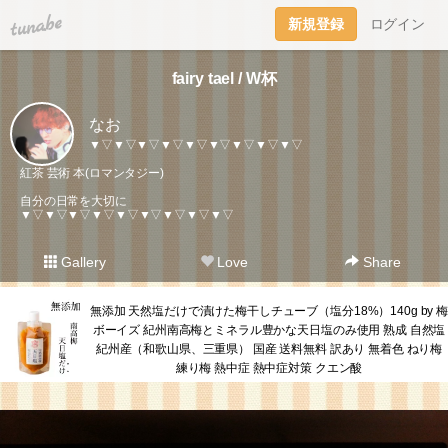
tuna.be
新規登録
ログイン
fairy tael / W杯
なお
▼▽▼▽▼▽▼▽▼▽▼▽▼▽▼▽▼▽
紅茶 芸術 本(ロマンタジー)
自分の日常を大切に
▼▽▼▽▼▽▼▽▼▽▼▽▼▽▼▽▼▽
Gallery
Love
Share
無添加 天然塩だけで漬けた梅干しチューブ（塩分18%）140g by 梅
ボーイズ 紀州南高梅とミネラル豊かな天日塩のみ使用 熟成 自然塩
紀州産（和歌山県、三重県） 国産 送料無料 訳あり 無着色 ねり梅
練り梅 熱中症 熱中症対策 クエン酸