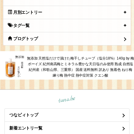
月別エントリー
タグ一覧
ブログトップ
無添加 天然塩だけで漬けた梅干しチューブ（塩分18%）140g by 梅
ボーイズ 紀州南高梅とミネラル豊かな天日塩のみ使用 熟成 自然塩
紀州産（和歌山県、三重県） 国産 送料無料 訳あり 無着色 ねり梅
練り梅 熱中症 熱中症対策 クエン酸
tuna.be
つなビィトップ
新着エントリ一覧