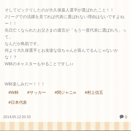
そしてビックリしたのが大久保嘉人選手が選ばれたこと！！
Jリーグでの活躍を見てれば代表に選ばれない理由はないですよね
ー！！
先日亡くなられたお父さまの遺言が「もう一度代表に選ばれろ」っ
て。
なんだか鳥肌です。
何より大久保選手とお友達な信ちゃんが喜んでるんじゃないか
な！？
W杯のキャスターもやることですし♪♪
W杯楽しみだー！！！
#W杯
#サッカー
#関ジャニ∞
#村上信五
#日本代表
0
2014.05.12 20:33