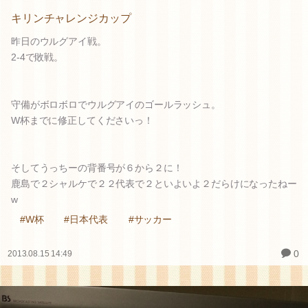
キリンチャレンジカップ
昨日のウルグアイ戦。
2-4で敗戦。
守備がボロボロでウルグアイのゴールラッシュ。
W杯までに修正してくださいっ！
そしてうっちーの背番号が６から２に！
鹿島で２シャルケで２２代表で２といよいよ２だらけになったねー
w
#W杯
#日本代表
#サッカー
0
2013.08.15 14:49