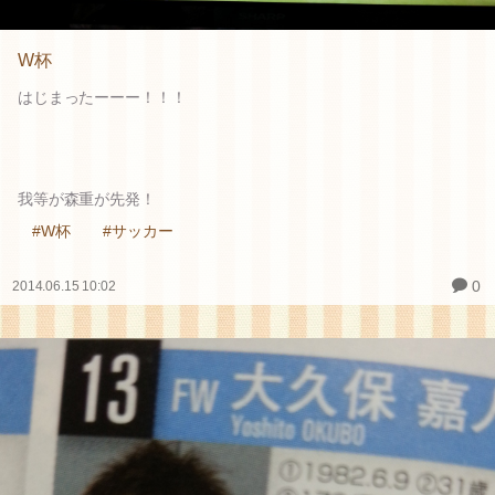
W杯
はじまったーーー！！！
我等が森重が先発！
#W杯
#サッカー
0
2014.06.15 10:02