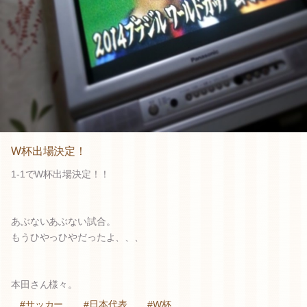
W杯出場決定！
1-1でW杯出場決定！！
あぶないあぶない試合。
もうひやっひやだったよ、、、
本田さん様々。
#サッカー
#日本代表
#W杯