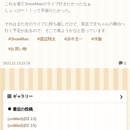
これを着てSnowManのライブ行きたかったなぁ…
しょっぴー！！って手振りたかった。
それはまた次のライブに持ち越しだけど、直近で文ちゃんの舞台へ
行く予定があるので、そこで着ようかなと思っています。
#SnowMan
#渡辺翔太
#浜中文一
#洋服
#お買い物
0
2021.11.13 23:18
ギャラリー
最近の投稿
(untitled)
(03.13)
(untitled)
(02.15)