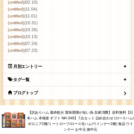
(untitled)
(02.10)
(untitled)
(11.04)
(untitled)
(11.01)
(untitled)
(10.31)
(untitled)
(10.26)
(untitled)
(10.13)
(untitled)
(07.24)
(untitled)
(07.23)
月別エントリー
タグ一覧
ブログトップ
【訳ありハム 最終処分 賞味期限が短い為 自家消費】送料無料【日
本ハム 本格派 ギフト NH-349】 7点セット 詰め合わせ (ロースハム/
ボロニア2種/ミートローフ/ロース生ハム/ウインナー2種) 食品 ウイ
ンナー お中元 御中元