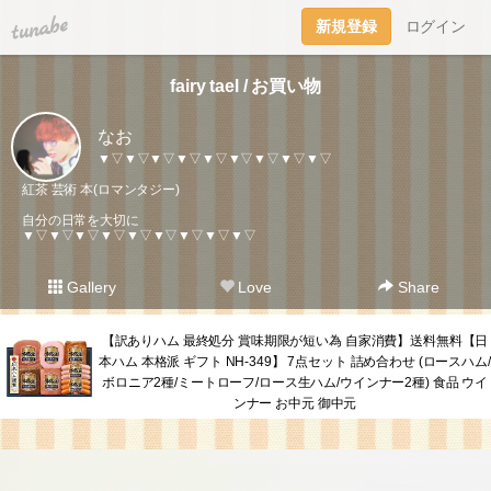
tuna.be
新規登録
ログイン
fairy tael / お買い物
なお
▼▽▼▽▼▽▼▽▼▽▼▽▼▽▼▽▼▽
紅茶 芸術 本(ロマンタジー)
自分の日常を大切に
▼▽▼▽▼▽▼▽▼▽▼▽▼▽▼▽▼▽
Gallery
Love
Share
【訳ありハム 最終処分 賞味期限が短い為 自家消費】送料無料【日
本ハム 本格派 ギフト NH-349】 7点セット 詰め合わせ (ロースハム/
ボロニア2種/ミートローフ/ロース生ハム/ウインナー2種) 食品 ウイ
ンナー お中元 御中元