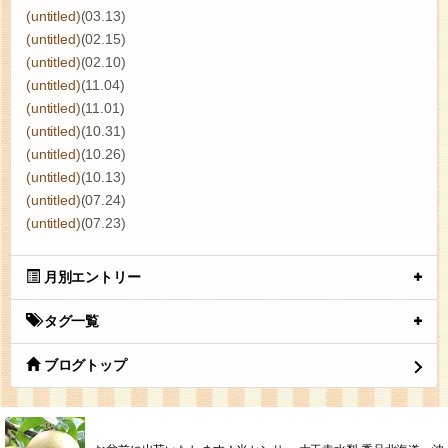
(untitled)
(03.13)
(untitled)
(02.15)
(untitled)
(02.10)
(untitled)
(11.04)
(untitled)
(11.01)
(untitled)
(10.31)
(untitled)
(10.26)
(untitled)
(10.13)
(untitled)
(07.24)
(untitled)
(07.23)
月別エントリー
タグ一覧
ブログトップ