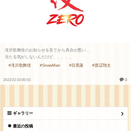
滝沢歌舞伎のお知らせを見てから具合が悪い…
当たる気がしないんだけど、、、、、
#滝沢歌舞伎
#SnowMan
#目黒蓮
#渡辺翔太
0
2022.02.03 00:03
ギャラリー
最近の投稿