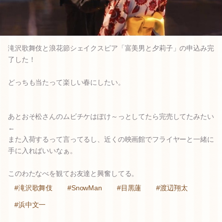
滝沢歌舞伎と浪花節シェイクスピア「富美男と夕莉子」の申込み完
了した！
どっちも当たって楽しい春にしたい。
あとおそ松さんのムビチケはぽけ～っとしてたら完売してたみたい
←
また入荷するって言ってるし、近くの映画館でフライヤーと一緒に
手に入ればいいなぁ。
このわたなべを観てお友達と興奮してる。
#滝沢歌舞伎
#SnowMan
#目黒蓮
#渡辺翔太
#浜中文一