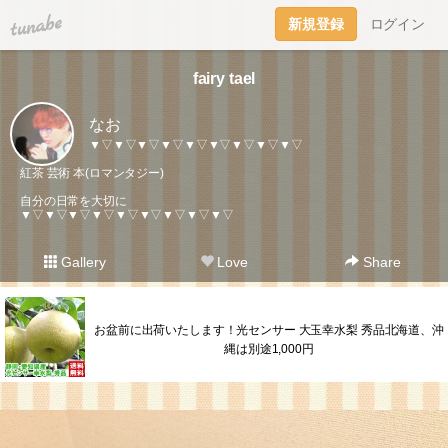
tuna.be
新規登録
ログイン
fairy tael
なお
▼▽▼▽▼▽▼▽▼▽▼▽▼▽▼▽▼▽
紅茶 芸術 本(ロマンタジー)
自分の日常を大切に
▼▽▼▽▼▽▼▽▼▽▼▽▼▽▼▽▼▽
Gallery
Love
Share
お盆前に出荷いたします！光センサー 大玉幸水梨 秀品北海道、沖
縄は別途1,000円