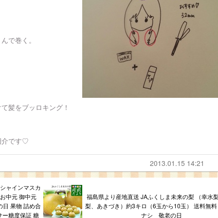
。
まんで巻く。
けて髪をブッロキング！
紹介です♡
2013.01.15 14:21
 シャインマスカ
 お中元 御中元
福島県より産地直送 JAふくしま未来の梨 （幸水
日 果物 詰め合
梨、あきづき）約3キロ（6玉から10玉） 送料無料 
サー糖度保証 糖
ナシ 敬老の日