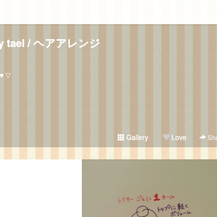
ry tael / ヘアアレンジ
▼▽
Gallery
Love
Sha