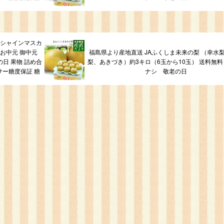
 シャインマスカ
 お中元 御中元
福島県より産地直送 JAふくしま未来の梨 （幸水
日 果物 詰め合
梨、あきづき）約3キロ（6玉から10玉） 送料無料 
サー糖度保証 糖
ナシ 敬老の日