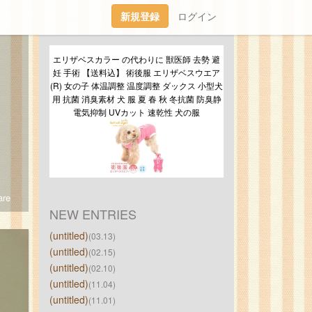
新規登録
ログイン
エリザベスカラー の代わりに 獣医師 去勢 避
妊 手術 【送料込】 術後服 エリザベスウエア
(R) 女の子 体温調整 温度調整 ダックス 小型犬
用 抗菌 消臭素材 犬 服 夏 春 秋 冬抗菌 防臭静
電気抑制 UVカット 速乾性 犬の服
re
NEW ENTRIES
(untitled)
(03.13)
(untitled)
(02.15)
(untitled)
(02.10)
(untitled)
(11.04)
(untitled)
(11.01)