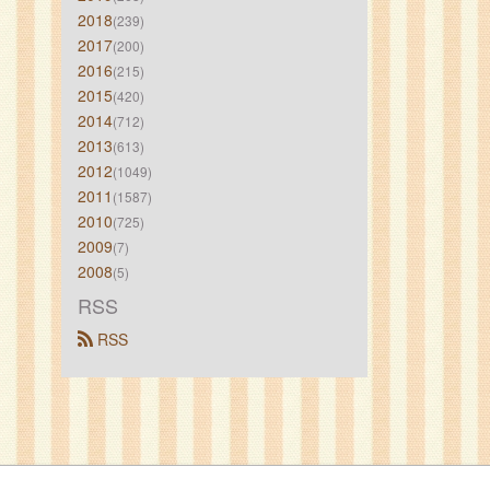
2018
(239)
2017
(200)
2016
(215)
2015
(420)
2014
(712)
2013
(613)
2012
(1049)
2011
(1587)
2010
(725)
2009
(7)
2008
(5)
RSS
 RSS