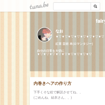
tuna.be
fai
なお
▼▽▼▽▼▽▼▽▼▽▼▽▼▽▼▽
紅茶 芸術 本(ロマンタジー)
自分の日常を大切に
▼▽▼▽▼▽▼▽▼▽▼▽▼▽▼▽▼▽
内巻きヘアの作り方
下手くそな絵で解説させてね、、
(ごめんね、結衣さん、、)