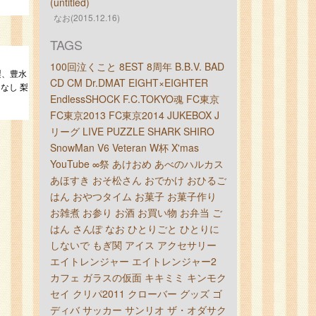
(untitled)
なお(2015.12.16)
TAGS
100回泣くこと
8EST
8周年
B.B.V.
BAD
梨、豊水
CD
CM
Dr.DMAT
EIGHT×EIGHTER
なし 梨
EndlessSHOCK
F.C.TOKYO魂
FC東京
FC東京2013
FC東京2014
JUKEBOX
J
リーグ
LIVE
PUZZLE
SHARK
SHIRO
SnowMan
V6
Veteran
W杯
X'mas
YouTube
∞祭
あけおめ
あべのハルカス
あほすき
おそ松さん
おでかけ
おひるご
はん
おやつタイム
お菓子
お菓子作り
お雑煮
お参り
お酒
お買い物
お弁当
ご
はん
さんぽ
なお
ひとりごと
ひとりに
しないで
もぎ関
アイス
アクセサリー
エイトレンジャー
エイトレンジャー2
カフェ
ガラスの仮面
キキミミ
キンモク
セイ
クリパ2011
クローバー
グッズ
ゴ
ディバ
サッカー
サンリオ
ザ・オダサク