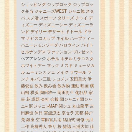
ショッピング
ジップロック
ジップロッ
ク弁当
ジャニーズWEST
ジャニ勉
スタ
バ
スノ活
スポーツ
タリーズ
チャイ
デ
ィズニー
ディズニーシー
ディズニーラ
ンド
デイリー
デザート
ドトール
ドラ
マ
ナビスコカップ
ネイル
ハーブティー
ハニーレモンソーダ
ハロウィン
バイト
ヒルナンデス
ファッション
プレゼント
ヘアアレンジ
ホテル
ホテルミラコスタ
ホワイトデー
マック
ミスド
ミュージカ
ル
ムーミンカフェ
メイク
ラウール
ラ
ンチ
ルパン三世
レコメン
安田章大
伊
藤俊吾
飲み
飲み会
飲み物
運動
映画
横
山裕
横浜
岡田准一
岡田将生
化粧品
家
事
花
課題
会社
会報
関ジャニ7
関ジャ
ニ∞
関ジャニ∞MAP
関ジュ
丸山隆平
吉
田麻也
休日
宮舘涼太
京セラ
京都
錦戸
亮
銀座
空
軍師官兵衛
結婚式
研修
元旦
工作
高橋秀人
祭り
桜
雑誌
三浦大知
仕