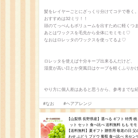
髪をレイヤーごとにざっくり分けてコテで巻く
おすすめは32ミリ！！
頭のてっぺんもボリュームを出すために軽くつ
あとはワックスを毛先から全体にモミモミ♡
なおはロレッタのワックスを使ってるよ♡
ロレッタを使えば十分キープ出来るんだけど、
湿度が高い日とか突風日はケープを軽くふりか
やり方に個人差はあると思うから、参考までな
#なお
#ヘアアレンジ
【山梨県 長野県産】選べる ギフト 特秀 桃
ット セット 食べ比べ 送料無料 もも モモ
【送料無料】夏ギフト 贈答用 敬老の日 父の
わせ ぶどう ブドウ 葡萄 食べ比べ 光セン