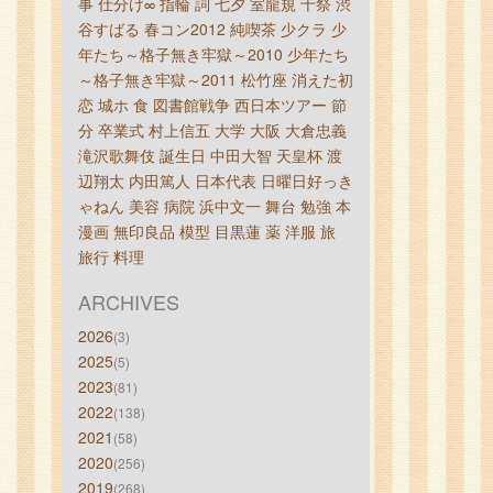
事
仕分け∞
指輪
詞
七夕
室龍規
十祭
渋
谷すばる
春コン2012
純喫茶
少クラ
少
年たち～格子無き牢獄～2010
少年たち
～格子無き牢獄～2011
松竹座
消えた初
恋
城ホ
食
図書館戦争
西日本ツアー
節
分
卒業式
村上信五
大学
大阪
大倉忠義
滝沢歌舞伎
誕生日
中田大智
天皇杯
渡
辺翔太
内田篤人
日本代表
日曜日好っき
ゃねん
美容
病院
浜中文一
舞台
勉強
本
漫画
無印良品
模型
目黒蓮
薬
洋服
旅
旅行
料理
ARCHIVES
2026
(3)
2025
(5)
2023
(81)
2022
(138)
2021
(58)
2020
(256)
2019
(268)