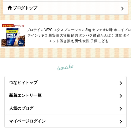
(untitled)
(07.23)
月別エントリー
タグ一覧
ブログトップ
プロテイン WPC エクスプロージョン 3kg カフェオレ味 ホエイプロ
テイン 3キロ 最安値 大容量 筋肉 タンパク質 高たんぱく 運動 ダイ
エット 置き換え 男性 女性 子供 こども
tuna.be
つなビィトップ