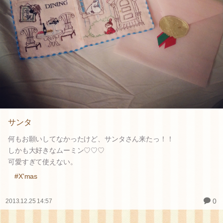
サンタ
何もお願いしてなかったけど、サンタさん来たっ！！
しかも大好きなムーミン♡♡♡
可愛すぎて使えない。
#X'mas
0
2013.12.25 14:57