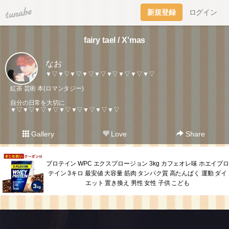
tuna.be
新規登録
ログイン
fairy tael / X'mas
なお
▼▽▼▽▼▽▼▽▼▽▼▽▼▽▼▽▼▽
紅茶 芸術 本(ロマンタジー)
自分の日常を大切に
▼▽▼▽▼▽▼▽▼▽▼▽▼▽▼▽▼▽
Gallery
Love
Share
プロテイン WPC エクスプロージョン 3kg カフェオレ味 ホエイプロ
テイン 3キロ 最安値 大容量 筋肉 タンパク質 高たんぱく 運動 ダイ
エット 置き換え 男性 女性 子供 こども