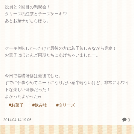
役員と２回目の懇親会！
タリーズの紅茶とチーズケーキ♡
あとお菓子がちらほら。
ケーキ美味しかったけど最後の方は若干苦しみながら完食！
お菓子はほとんど同期たちにあげちゃいましたー。
今日で基礎研修は最後でした。
すでに仕事やめてニートになりたい感半端ないけど、非常にホワイ
トな楽しい研修だった！
よかったよかったw
#お菓子
#飲み物
#タリーズ
0
2014.04.14 19:06