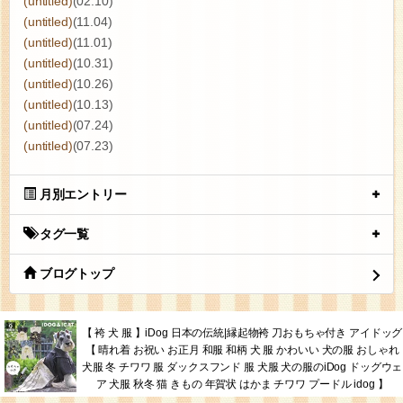
(untitled)
(02.10)
(untitled)
(11.04)
(untitled)
(11.01)
(untitled)
(10.31)
(untitled)
(10.26)
(untitled)
(10.13)
(untitled)
(07.24)
(untitled)
(07.23)
月別エントリー
タグ一覧
ブログトップ
【 袴 犬 服 】iDog 日本の伝統|縁起物袴 刀おもちゃ付き アイドッグ
【 晴れ着 お祝い お正月 和服 和柄 犬 服 かわいい 犬の服 おしゃれ
犬服 冬 チワワ 服 ダックスフンド 服 犬服 犬の服のiDog ドッグウェ
ア 犬服 秋冬 猫 きもの 年賀状 はかま チワワ プードル idog 】