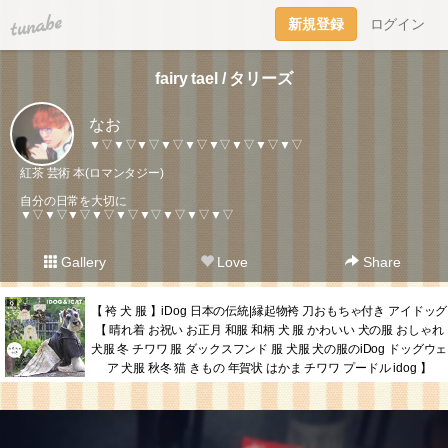
tuna.be
新規登録
ログイン
fairy tael / タリーズ
なお
▼▽▼▽▼▽▼▽▼▽▼▽▼▽▼▽▼▽
紅茶 芸術 本(ロマンタジー)
自分の日常を大切に
▼▽▼▽▼▽▼▽▼▽▼▽▼▽▼▽▼▽
Gallery
Love
Share
【 袴 犬 服 】iDog 日本の伝統|縁起物袴 刀おもちゃ付き アイドッグ
【 晴れ着 お祝い お正月 和服 和柄 犬 服 かわいい 犬の服 おしゃれ
犬服 冬 チワワ 服 ダックスフンド 服 犬服 犬の服のiDog ドッグウェ
ア 犬服 秋冬 猫 きもの 年賀状 はかま チワワ プードル idog 】