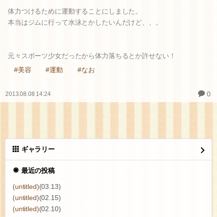
体力つけるために運動することにしました。
本当はジムに行って水泳とかしたいんだけど、、。
元々スポーツ少女だったから体力落ちるとか許せない！
#美容
#運動
#なお
0
2013.08.08 14:24
ギャラリー
最近の投稿
(untitled)
(03.13)
(untitled)
(02.15)
(untitled)
(02.10)