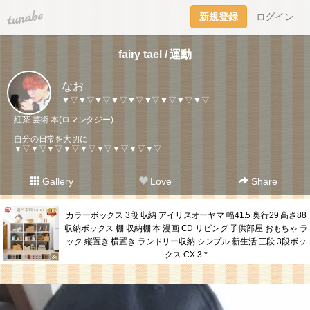
tuna.be
新規登録
ログイン
fairy tael / 運動
なお
▼▽▼▽▼▽▼▽▼▽▼▽▼▽▼▽▼▽
紅茶 芸術 本(ロマンタジー)
自分の日常を大切に
▼▽▼▽▼▽▼▽▼▽▼▽▼▽▼▽▼▽
Gallery
Love
Share
カラーボックス 3段 収納 アイリスオーヤマ 幅41.5 奥行29 高さ88
収納ボックス 棚 収納棚 本 漫画 CD リビング 子供部屋 おもちゃ ラ
ック 縦置き 横置き ランドリー収納 シンプル 新生活 三段 3段ボッ
クス CX-3 *