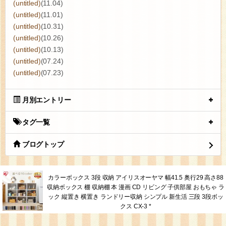
(untitled)
(11.04)
(untitled)
(11.01)
(untitled)
(10.31)
(untitled)
(10.26)
(untitled)
(10.13)
(untitled)
(07.24)
(untitled)
(07.23)
月別エントリー
タグ一覧
ブログトップ
カラーボックス 3段 収納 アイリスオーヤマ 幅41.5 奥行29 高さ88
収納ボックス 棚 収納棚 本 漫画 CD リビング 子供部屋 おもちゃ ラ
ック 縦置き 横置き ランドリー収納 シンプル 新生活 三段 3段ボッ
クス CX-3 *