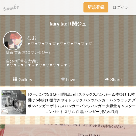
tuna.be
新規登録
ログイン
fairy tael / 関ジュ
なお
▼▽▼▽▼▽▼▽▼▽▼▽▼▽▼▽▼▽
紅茶 芸術 本(ロマンタジー)
自分の日常を大切に
▼▽▼▽▼▽▼▽▼▽▼▽▼▽▼▽▼▽
Gallery
Love
Share
[クーポンで5％OFF] [即日出荷] スラックスハンガー 20本掛け 10本
掛け 5本掛け 棚付き サイドフック パンツハンガー パンツラック ズ
ボンハンガー ボトムスハンガー パンツハンガー 大容量 キャスター
コンパクト スリム 白 黒 ハンガー 押入れ収納