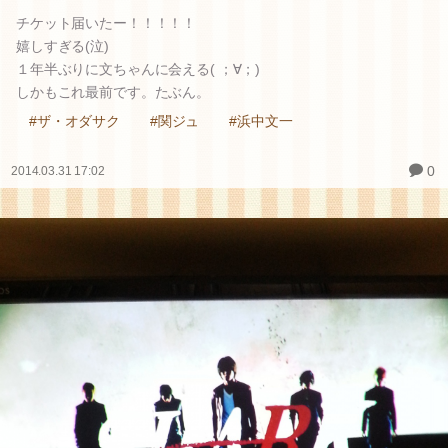
チケット届いたー！！！！！
嬉しすぎる(泣)
１年半ぶりに文ちゃんに会える( ；∀；)
しかもこれ最前です。たぶん。
#ザ・オダサク
#関ジュ
#浜中文一
0
2014.03.31 17:02