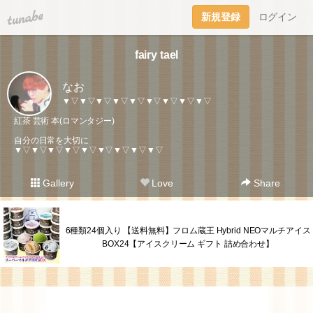
tuna.be
新規登録
ログイン
fairy tael
なお
▼▽▼▽▼▽▼▽▼▽▼▽▼▽▼▽▼▽
紅茶 芸術 本(ロマンタジー)
自分の日常を大切に
▼▽▼▽▼▽▼▽▼▽▼▽▼▽▼▽▼▽
Gallery
Love
Share
6種類24個入り 【送料無料】フロム蔵王 Hybrid NEOマルチアイス
BOX24【アイスクリーム ギフト 詰め合わせ】