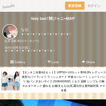
tuna.be
新規登録
ログイン
fairy tael / 関ジャニ∞MAP
なお
▼▽▼▽▼▽▼▽▼▽▼▽▼▽▼▽▼▽
紅茶 芸術 本(ロマンタジー)
自分の日常を大切に
▼▽▼▽▼▽▼▽▼▽▼▽▼▽▼▽▼▽
Gallery
Love
Share
【タンキニ水着4点セット】UPF50+ UVカット率99.9% レディース
体型カバー Tシャツ ラッシュガード 半袖 セパレート ショートパン
ツ 短パン 大きいサイズ 20/30/40/50代 ミセス 花柄 シンプル 小胸
ホルターネック 盛れる お腹/太もも/お尻 露出控え紫外線対策 ママ
水着