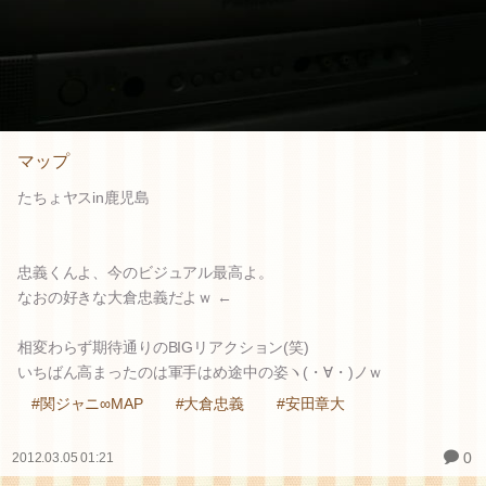
マップ
たちょヤスin鹿児島
忠義くんよ、今のビジュアル最高よ。
なおの好きな大倉忠義だよｗ ←
相変わらず期待通りのBIGリアクション(笑)
いちばん高まったのは軍手はめ途中の姿ヽ(・∀・)ノｗ
#関ジャニ∞MAP
#大倉忠義
#安田章大
0
2012.03.05 01:21