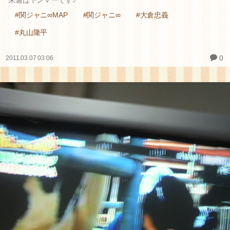
#関ジャニ∞MAP
#関ジャニ∞
#大倉忠義
#丸山隆平
0
2011.03.07 03:06