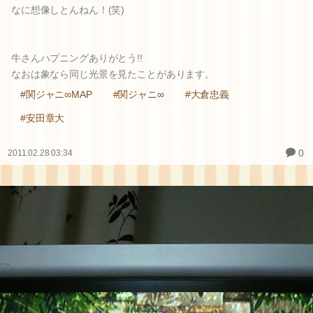
なに想像しとんねん！(笑)
牛さんハプニングありがとう!!
なおは象なら同じ光景を見たことがあります。
#関ジャニ∞MAP
#関ジャニ∞
#大倉忠義
#安田章大
0
2011.02.28 03:34