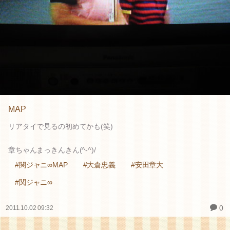
MAP
リアタイで見るの初めてかも(笑)
章ちゃんまっきんきん(^-^)/
#関ジャニ∞MAP
#大倉忠義
#安田章大
#関ジャニ∞
0
2011.10.02 09:32