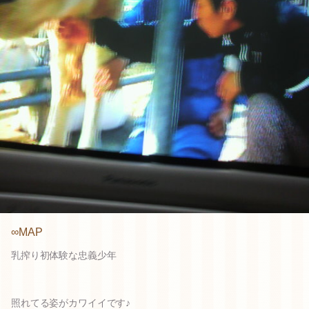
∞MAP
乳搾り初体験な忠義少年
照れてる姿がカワイイです♪