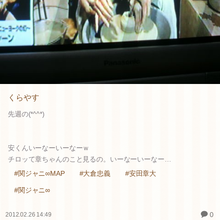
くらやす
先週の(*^^*)
安くんいーなーいーなーｗ
チロッて章ちゃんのこと見るの。いーなーいーなー…
#関ジャニ∞MAP
#大倉忠義
#安田章大
#関ジャニ∞
0
2012.02.26 14:49