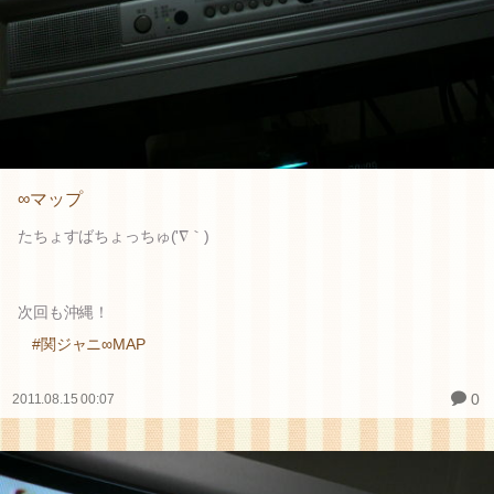
∞マップ
たちょすばちょっちゅ('∇｀)
次回も沖縄！
#関ジャニ∞MAP
0
2011.08.15 00:07