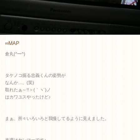
∞MAP
倉丸(^ー^)
タケノコ掘る忠義くんの姿勢が
なんか…、(笑)
取れたぁ～!!＞(｀ヽ´)ノ
はカワユスやったけど♪
まぁ、所々いろいろと我慢してるように見えました。
来週はヤンマーです♪