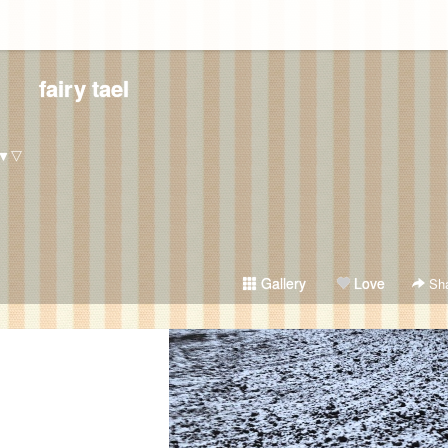
fairy tael
▼▽
Gallery
Love
Sha