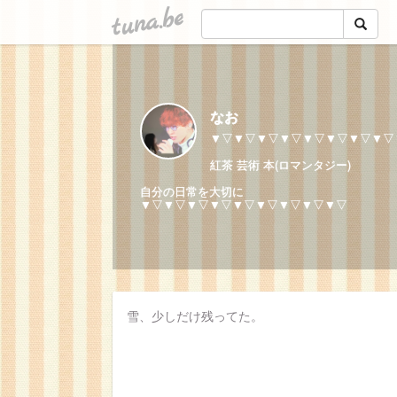
tuna.be
なお
▼▽▼▽▼▽▼▽▼▽▼▽▼▽▼▽
紅茶 芸術 本(ロマンタジー)
自分の日常を大切に
▼▽▼▽▼▽▼▽▼▽▼▽▼▽▼▽▼▽
雪、少しだけ残ってた。