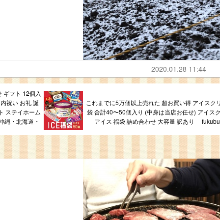
2020.01.28 11:44
 ギフト 12個入
内祝い お礼 誕
これまでに5万個以上売れた 超お買い得 アイスク
フト ステイホーム
袋 合計40〜50個入り (中身は当店お任せ) アイス
沖縄・北海道・
アイス 福袋 詰め合わせ 大容量 訳あり fukubuk