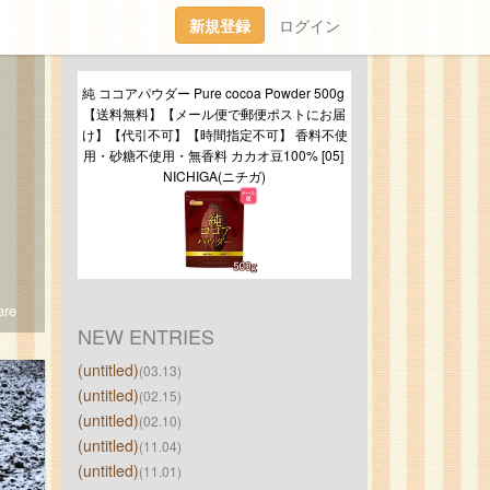
新規登録
ログイン
純 ココアパウダー Pure cocoa Powder 500g 
【送料無料】【メール便で郵便ポストにお届
け】【代引不可】【時間指定不可】 香料不使
用・砂糖不使用・無香料 カカオ豆100% [05] 
NICHIGA(ニチガ)
re
NEW ENTRIES
(untitled)
(03.13)
(untitled)
(02.15)
(untitled)
(02.10)
(untitled)
(11.04)
(untitled)
(11.01)