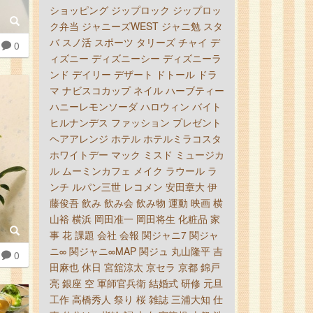
ショッピング
ジップロック
ジップロッ
ク弁当
ジャニーズWEST
ジャニ勉
スタ
バ
スノ活
スポーツ
タリーズ
チャイ
デ
0
ィズニー
ディズニーシー
ディズニーラ
ンド
デイリー
デザート
ドトール
ドラ
マ
ナビスコカップ
ネイル
ハーブティー
ハニーレモンソーダ
ハロウィン
バイト
ヒルナンデス
ファッション
プレゼント
ヘアアレンジ
ホテル
ホテルミラコスタ
ホワイトデー
マック
ミスド
ミュージカ
ル
ムーミンカフェ
メイク
ラウール
ラ
ンチ
ルパン三世
レコメン
安田章大
伊
藤俊吾
飲み
飲み会
飲み物
運動
映画
横
山裕
横浜
岡田准一
岡田将生
化粧品
家
事
花
課題
会社
会報
関ジャニ7
関ジャ
ニ∞
関ジャニ∞MAP
関ジュ
丸山隆平
吉
0
田麻也
休日
宮舘涼太
京セラ
京都
錦戸
亮
銀座
空
軍師官兵衛
結婚式
研修
元旦
工作
高橋秀人
祭り
桜
雑誌
三浦大知
仕