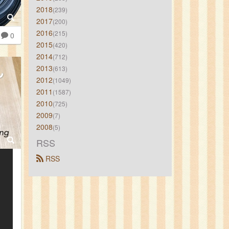
2018
(239)
2017
(200)
2016
(215)
0
2015
(420)
2014
(712)
2013
(613)
2012
(1049)
2011
(1587)
2010
(725)
2009
(7)
2008
(5)
RSS
 RSS