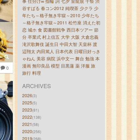
事
仕分け∞
指輪
詞
七夕
室龍規
十祭
渋
谷すばる
春コン2012
純喫茶
少クラ
少
年たち～格子無き牢獄～2010
少年たち
～格子無き牢獄～2011
松竹座
消えた初
恋
城ホ
食
図書館戦争
西日本ツアー
節
分
卒業式
村上信五
大学
大阪
大倉忠義
滝沢歌舞伎
誕生日
中田大智
天皇杯
渡
辺翔太
内田篤人
日本代表
日曜日好っき
ゃねん
美容
病院
浜中文一
舞台
勉強
本
漫画
無印良品
模型
目黒蓮
薬
洋服
旅
0
旅行
料理
ARCHIVES
2026
(3)
2025
(5)
2023
(81)
2022
(138)
2021
(58)
2020
(256)
2019
(268)