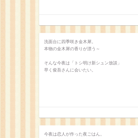
洗面台に四季咲き金木犀。
本物の金木犀の香りが漂う～
そんな今夜は「トシ明け新シュン放談」
早く俊吾さんに会いたい。
今夜は恋人が作った夜ごはん。