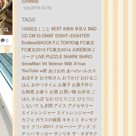
(untitled)
なお(2015.12.16)
TAGS
100回泣くこと
8EST
8周年
B.B.V.
BAD
CD
CM
Dr.DMAT
EIGHT×EIGHTER
0
EndlessSHOCK
F.C.TOKYO魂
FC東京
FC東京2013
FC東京2014
JUKEBOX
J
リーグ
LIVE
PUZZLE
SHARK
SHIRO
SnowMan
V6
Veteran
W杯
X'mas
YouTube
∞祭
あけおめ
あべのハルカス
あほすき
おそ松さん
おでかけ
おひるご
はん
おやつタイム
お菓子
お菓子作り
お雑煮
お参り
お酒
お買い物
お弁当
ご
はん
さんぽ
なお
ひとりごと
ひとりに
しないで
もぎ関
アイス
アクセサリー
エイトレンジャー
エイトレンジャー2
カフェ
ガラスの仮面
キキミミ
キンモク
セイ
クリパ2011
クローバー
グッズ
ゴ
ディバ
サッカー
サンリオ
ザ・オダサク