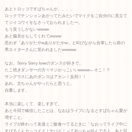
あとトロッコですばちゃんが、、、、
ロックでテンションあがってたみたいでマイクをご自分のに見立て
てジイコウイをなさっておられましたー。
もう笑うしかないwwww
あと脇見せもしてくれてwwww
思わず「ありがたやwありがたやw」と叫びながら合掌したら前の
男エイターさんに笑われましたwwwww
なお、Sorry Sorry loveのダンスが好きで。
たこ焼きダンサーの方々マジかっこいいwwww←そこ！？
サングラスにあのダンスはアカン！反則！！
あれ、文ちゃんがやったらと思うと。
自重します。
本当に楽しくて、楽しすぎて。
あと今回で確信したことは、なおはライブになるとすばちゃん愛が
増すこと。
ライブが終わって友達とご飯食べてるときに「なおってライブ中に
すばるくんカッコイイ！ヤバイ！ってめっちゃ叫んでるよ。あと目