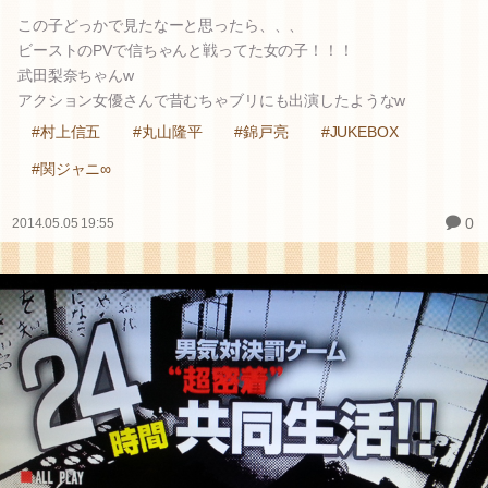
この子どっかで見たなーと思ったら、、、
ビーストのPVで信ちゃんと戦ってた女の子！！！
武田梨奈ちゃんw
アクション女優さんで昔むちゃブリにも出演したようなw
#村上信五
#丸山隆平
#錦戸亮
#JUKEBOX
#関ジャニ∞
0
2014.05.05 19:55