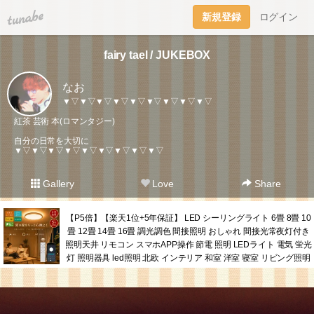
tuna.be
新規登録
ログイン
fairy tael / JUKEBOX
なお
▼▽▼▽▼▽▼▽▼▽▼▽▼▽▼▽▼▽
紅茶 芸術 本(ロマンタジー)
自分の日常を大切に
▼▽▼▽▼▽▼▽▼▽▼▽▼▽▼▽▼▽
Gallery
Love
Share
【P5倍】【楽天1位+5年保証】 LED シーリングライト 6畳 8畳 10
畳 12畳 14畳 16畳 調光調色 間接照明 おしゃれ 間接光常夜灯付き
照明天井 リモコン スマホAPP操作 節電 照明 LEDライト 電気 蛍光
灯 照明器具 led照明 北欧 インテリア 和室 洋室 寝室 リビング照明