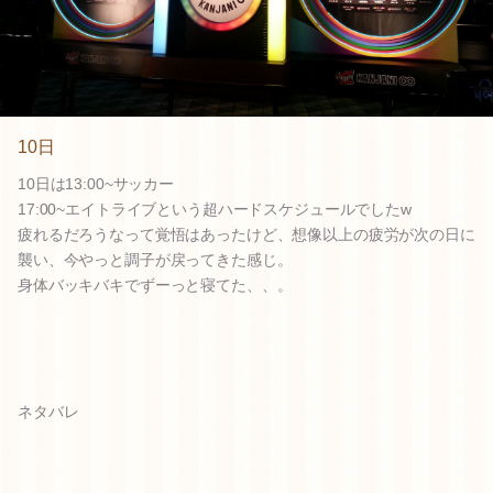
10日
10日は13:00~サッカー
17:00~エイトライブという超ハードスケジュールでしたw
疲れるだろうなって覚悟はあったけど、想像以上の疲労が次の日に
襲い、今やっと調子が戻ってきた感じ。
身体バッキバキでずーっと寝てた、、。
ネタバレ