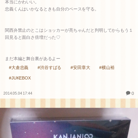
本当にかわいい。
忠義くんはいかなるときも自分のペースを守る。
関西弁禁止のとこはショッカーが亮ちゃんだと判明してからもう１
回見ると面白さ倍増だった♡
まだ本編と舞台裏があるよー
#大倉忠義
#渋谷すばる
#安田章大
#横山裕
#JUKEBOX
0
2014.05.04 17:44