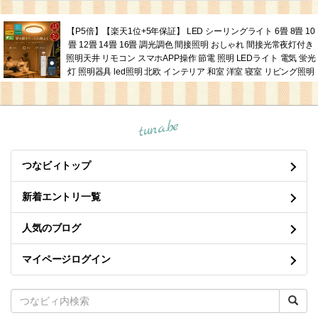
【P5倍】【楽天1位+5年保証】 LED シーリングライト 6畳 8畳 10
畳 12畳 14畳 16畳 調光調色 間接照明 おしゃれ 間接光常夜灯付き
照明天井 リモコン スマホAPP操作 節電 照明 LEDライト 電気 蛍光
灯 照明器具 led照明 北欧 インテリア 和室 洋室 寝室 リビング照明
tuna.be
つなビィトップ
新着エントリ一覧
人気のブログ
マイページログイン