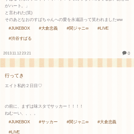
がハート。」
と言われた(笑)
そのあとなおのすばちゃんへの愛を永遠語って笑われましたww
#JUKEBOX
#大倉忠義
#関ジャニ∞
#LIVE
#渋谷すばる
0
2013.11.12 23:21
行ってき
エイト私的２日目♡
の前に、まずは味スタでサッカー！！！！
ねむーい、、、。
#JUKEBOX
#サッカー
#関ジャニ∞
#大倉忠義
#LIVE