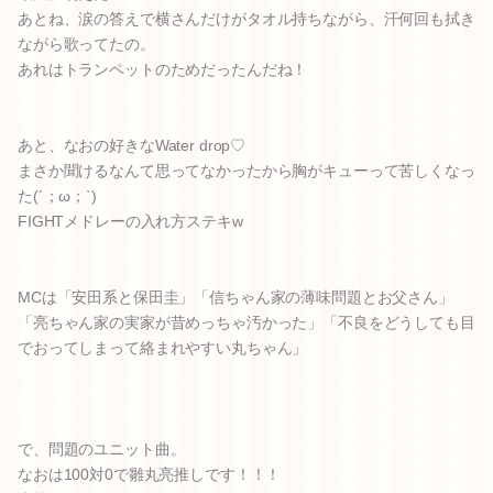
あとね、涙の答えで横さんだけがタオル持ちながら、汗何回も拭き
ながら歌ってたの。
あれはトランペットのためだったんだね！
あと、なおの好きなWater drop♡
まさか聞けるなんて思ってなかったから胸がキューって苦しくなっ
た(´；ω；`)
FIGHTメドレーの入れ方ステキw
MCは「安田系と保田圭」「信ちゃん家の薄味問題とお父さん」
「亮ちゃん家の実家が昔めっちゃ汚かった」「不良をどうしても目
でおってしまって絡まれやすい丸ちゃん」
で、問題のユニット曲。
なおは100対0で雛丸亮推しです！！！