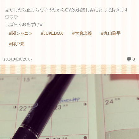
見だしたら止まらなそうだからGWのお楽しみにとっておきます
♡♡♡
しばらくおあずけw
#関ジャニ∞
#JUKEBOX
#大倉忠義
#丸山隆平
#錦戸亮
0
2014.04.30 20:07