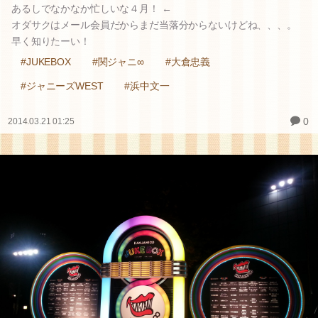
あるしでなかなか忙しいな４月！ ←
オダサクはメール会員だからまだ当落分からないけどね、、、。
早く知りたーい！
#JUKEBOX
#関ジャニ∞
#大倉忠義
#ジャニーズWEST
#浜中文一
0
2014.03.21 01:25