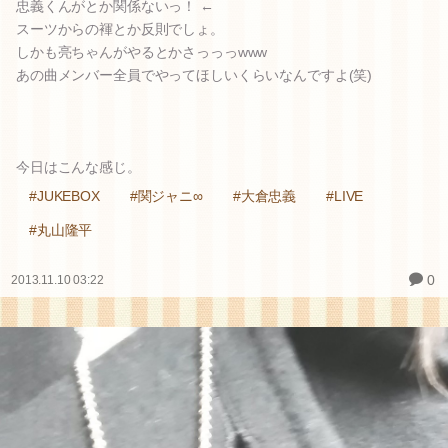
忠義くんがとか関係ないっ！ ←
スーツからの褌とか反則でしょ。
しかも亮ちゃんがやるとかさっっっwww
あの曲メンバー全員でやってほしいくらいなんですよ(笑)
今日はこんな感じ。
#JUKEBOX
#関ジャニ∞
#大倉忠義
#LIVE
#丸山隆平
0
2013.11.10 03:22