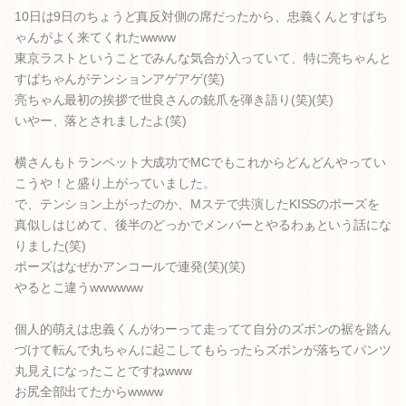
10日は9日のちょうど真反対側の席だったから、忠義くんとすばち
ゃんがよく来てくれたwwww
東京ラストということでみんな気合が入っていて、特に亮ちゃんと
すばちゃんがテンションアゲアゲ(笑)
亮ちゃん最初の挨拶で世良さんの銃爪を弾き語り(笑)(笑)
いやー、落とされましたよ(笑)
横さんもトランペット大成功でMCでもこれからどんどんやってい
こうや！と盛り上がっていました。
で、テンション上がったのか、Mステで共演したKISSのポーズを
真似しはじめて、後半のどっかでメンバーとやるわぁという話にな
りました(笑)
ポーズはなぜかアンコールで連発(笑)(笑)
やるとこ違うwwwwww
個人的萌えは忠義くんがわーって走ってて自分のズボンの裾を踏ん
づけて転んで丸ちゃんに起こしてもらったらズボンが落ちてパンツ
丸見えになったことですねwww
お尻全部出てたからwwww