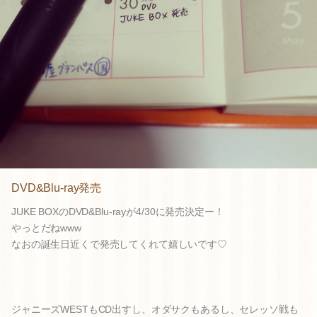
DVD&Blu-ray発売
JUKE BOXのDVD&Blu-rayが4/30に発売決定ー！
やっとだねwww
なおの誕生日近くで発売してくれて嬉しいです♡
ジャニーズWESTもCD出すし、オダサクもあるし、セレッソ戦も