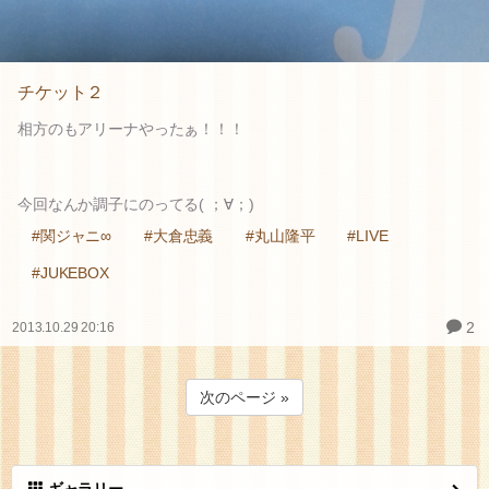
チケット２
相方のもアリーナやったぁ！！！
今回なんか調子にのってる( ；∀；)
#関ジャニ∞
#大倉忠義
#丸山隆平
#LIVE
#JUKEBOX
2
2013.10.29 20:16
次のページ »