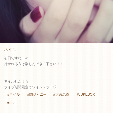
ネイル
初日ですねーw
行かれる方は楽しんできて下さい！！
ネイルしたよ☆
ライブ期間限定でワインレッド♡
#ネイル
#関ジャニ∞
#大倉忠義
#JUKEBOX
#LIVE