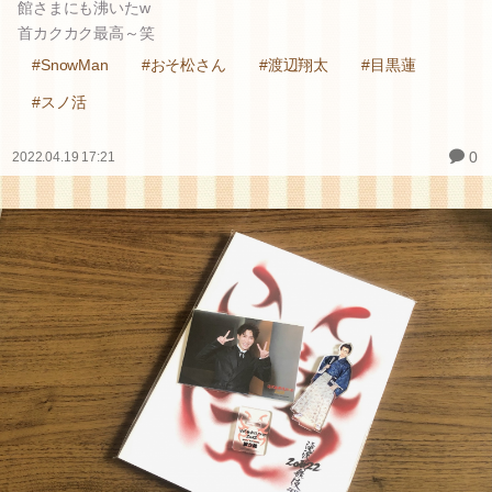
館さまにも沸いたw
首カクカク最高～笑
#SnowMan
#おそ松さん
#渡辺翔太
#目黒蓮
#スノ活
0
2022.04.19 17:21