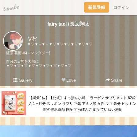
tuna.be
新規登録
ログイン
fairy tael / 渡辺翔太
なお
▼▽▼▽▼▽▼▽▼▽▼▽▼▽▼▽▼▽
紅茶 芸術 本(ロマンタジー)
自分の日常を大切に
▼▽▼▽▼▽▼▽▼▽▼▽▼▽▼▽▼▽
Gallery
Love
Share
【楽天1位】【公式】すっぽん小町 コラーゲン サプリメント 62粒
入 1ヶ月分 スッポン サプリ 亜鉛 アミノ酸 女性 ママ 鉄分 ビタミン
美容 健康食品 国産 すっぽんこまち ていねい通販