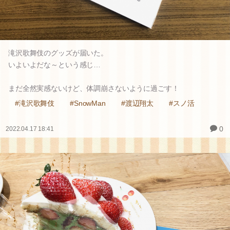
滝沢歌舞伎のグッズが届いた。
いよいよだな～という感じ…
まだ全然実感ないけど、体調崩さないように過ごす！
#滝沢歌舞伎
#SnowMan
#渡辺翔太
#スノ活
0
2022.04.17 18:41