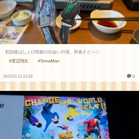
初詣後はしょぴ両親の出会いの場、和食さとへ♡
#渡辺翔太
#SnowMan
0
2023.01.21 13:20