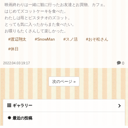
映画終わりは一緒に観に行ったお友達とお買物、カフェ。
はじめてズコットケーキを食べた。
わたしは苺とピスタチオのズコット。
とっても気に入ったからまた食べたい。
お喋りもたくさんして楽しかった。
#渡辺翔太
#SnowMan
#スノ活
#おそ松さん
#休日
0
2022.04.03 19:17
次のページ »
ギャラリー
最近の投稿
(untitled)
(03.13)