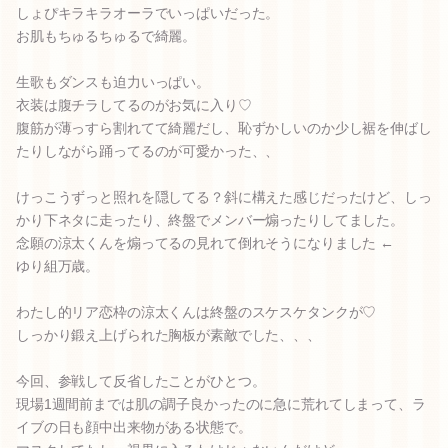
しょぴキラキラオーラでいっぱいだった。
お肌もちゅるちゅるで綺麗。
生歌もダンスも迫力いっぱい。
衣装は腹チラしてるのがお気に入り♡
腹筋が薄っすら割れてて綺麗だし、恥ずかしいのか少し裾を伸ばし
たりしながら踊ってるのが可愛かった、、
けっこうずっと照れを隠してる？斜に構えた感じだったけど、しっ
かり下ネタに走ったり、終盤でメンバー煽ったりしてました。
念願の涼太くんを煽ってるの見れて倒れそうになりました ←
ゆり組万歳。
わたし的リア恋枠の涼太くんは終盤のスケスケタンクが♡
しっかり鍛え上げられた胸板が素敵でした、、、
今回、参戦して反省したことがひとつ。
現場1週間前までは肌の調子良かったのに急に荒れてしまって、ラ
イブの日も顔中出来物がある状態で。