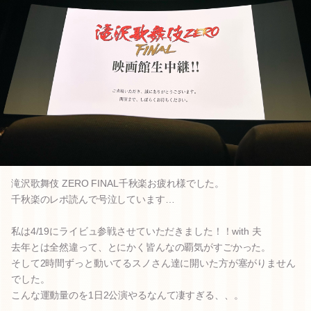
滝沢歌舞伎 ZERO FINAL千秋楽お疲れ様でした。
千秋楽のレポ読んで号泣しています…
私は4/19にライビュ参戦させていただきました！！with 夫
去年とは全然違って、とにかく皆んなの覇気がすごかった。
そして2時間ずっと動いてるスノさん達に開いた方が塞がりません
でした。
こんな運動量のを1日2公演やるなんて凄すぎる、、。