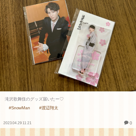
滝沢歌舞伎のグッズ届いたー♡
#SnowMan
#渡辺翔太
0
2023.04.29 11:21