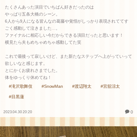
たくさんあった演目でいちばん好きだったのは
やっぱり五条大橋のシーン。
6人から9人になる皆んなの葛藤や覚悟がしっかり表現されててす
ごく感動して泣きました…。
ファイナルに相応しい今だからできる演目だったと思います！
横見たら夫もめちゃめちゃ感動してた笑
これで最後って寂しいけど、また新たなステップへ上がっていって
欲しいなと感じます。
とにかくお疲れさまでした。
体をゆっくり休めてね！
#滝沢歌舞伎
#SnowMan
#渡辺翔太
#宮舘涼太
#目黒蓮
0
2023.04.30 20:20