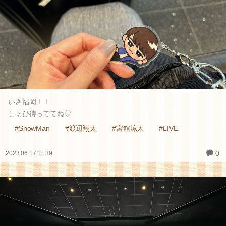
いざ福岡！！
しょぴ待っててね♡
#SnowMan
#渡辺翔太
#宮舘涼太
#LIVE
0
2023.06.17 11:39