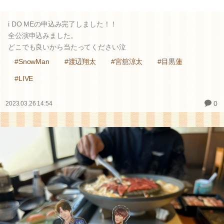
i DO MEの申込み完了しました！！
全公演申込みました。
どこでも良いから当たってください泣
#SnowMan
#渡辺翔太
#宮舘涼太
#目黒蓮
#LIVE
0
2023.03.26 14:54