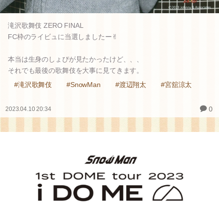
滝沢歌舞伎 ZERO FINAL
FC枠のライビュに当選しましたー✌︎
本当は生身のしょぴが見たかったけど、、、
それでも最後の歌舞伎を大事に見てきます。
#滝沢歌舞伎
#SnowMan
#渡辺翔太
#宮舘涼太
0
2023.04.10 20:34