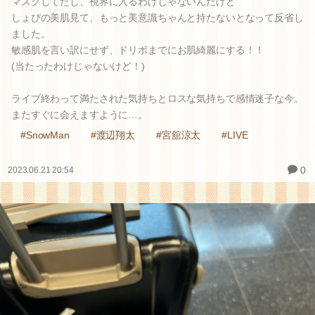
マスクしてたし、視界に入るわけじゃないんだけど
しょぴの美肌見て、もっと美意識ちゃんと持たないとなって反省し
ました。
敏感肌を言い訳にせず、ドリボまでにお肌綺麗にする！！
(当たったわけじゃないけど！)
ライブ終わって満たされた気持ちとロスな気持ちで感情迷子な今。
またすぐに会えますように…。
#SnowMan
#渡辺翔太
#宮舘涼太
#LIVE
0
2023.06.21 20:54