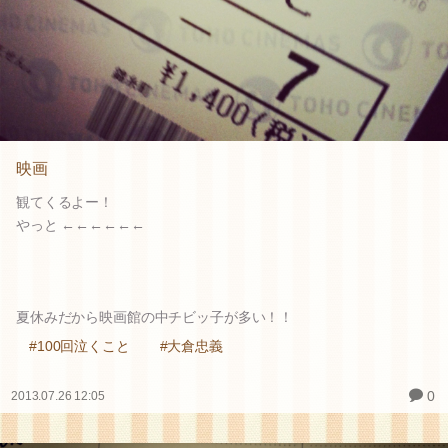
映画
観てくるよー！
やっと ←←←←←←
夏休みだから映画館の中チビッ子が多い！！
#100回泣くこと
#大倉忠義
0
2013.07.26 12:05