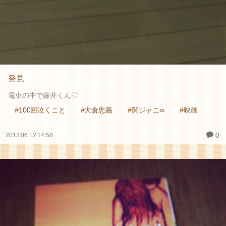
発見
電車の中で藤井くん♡
#100回泣くこと
#大倉忠義
#関ジャニ∞
#映画
0
2013.06.12 14:58