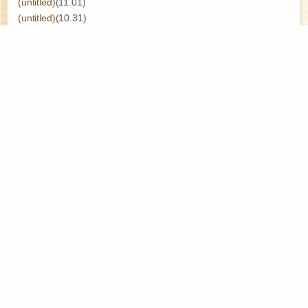
(untitled)
(11.01)
(untitled)
(10.31)
(untitled)
(10.26)
(untitled)
(10.13)
(untitled)
(07.24)
(untitled)
(07.23)
月別エントリー
タグ一覧
ブログトップ
【P5倍】【楽天1位+5年保証】 LED シーリングライト 6畳 8畳 10
畳 12畳 14畳 16畳 調光調色 間接照明 おしゃれ 間接光常夜灯付き
照明天井 リモコン スマホAPP操作 節電 照明 LEDライト 電気 蛍光
灯 照明器具 led照明 北欧 インテリア 和室 洋室 寝室 リビング照明