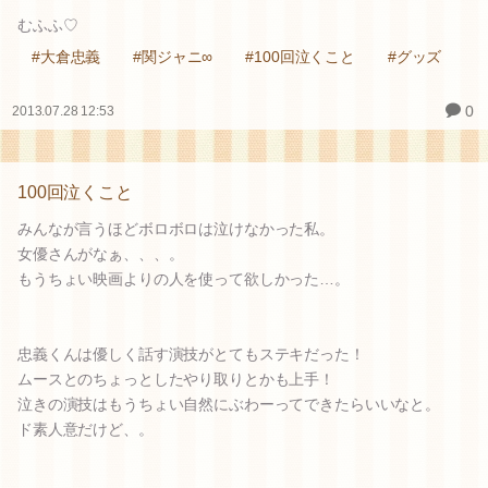
むふふ♡
#大倉忠義
#関ジャニ∞
#100回泣くこと
#グッズ
0
2013.07.28 12:53
100回泣くこと
みんなが言うほどボロボロは泣けなかった私。
女優さんがなぁ、、、。
もうちょい映画よりの人を使って欲しかった…。
忠義くんは優しく話す演技がとてもステキだった！
ムースとのちょっとしたやり取りとかも上手！
泣きの演技はもうちょい自然にぶわーってできたらいいなと。
ド素人意だけど、。