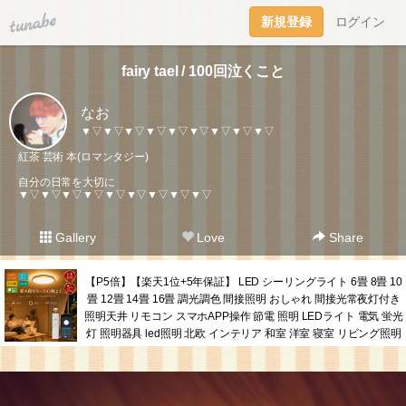
tuna.be
新規登録
ログイン
fairy tael / 100回泣くこと
なお
▼▽▼▽▼▽▼▽▼▽▼▽▼▽▼▽▼▽
紅茶 芸術 本(ロマンタジー)
自分の日常を大切に
▼▽▼▽▼▽▼▽▼▽▼▽▼▽▼▽▼▽
Gallery
Love
Share
【P5倍】【楽天1位+5年保証】 LED シーリングライト 6畳 8畳 10
畳 12畳 14畳 16畳 調光調色 間接照明 おしゃれ 間接光常夜灯付き
照明天井 リモコン スマホAPP操作 節電 照明 LEDライト 電気 蛍光
灯 照明器具 led照明 北欧 インテリア 和室 洋室 寝室 リビング照明