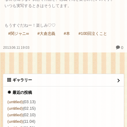
いつも実写するときはそうしてます。
もうすぐだねー！楽しみ♡♡
#関ジャニ∞
#大倉忠義
#本
#100回泣くこと
0
2013.06.11 19:03
ギャラリー
最近の投稿
(untitled)
(03.13)
(untitled)
(02.15)
(untitled)
(02.10)
(untitled)
(11.04)