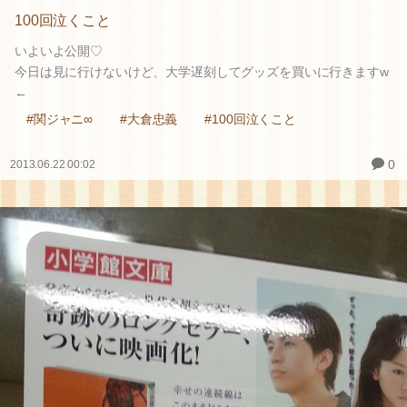
100回泣くこと
いよいよ公開♡
今日は見に行けないけど、大学遅刻してグッズを買いに行きますw
←
#関ジャニ∞
#大倉忠義
#100回泣くこと
0
2013.06.22 00:02