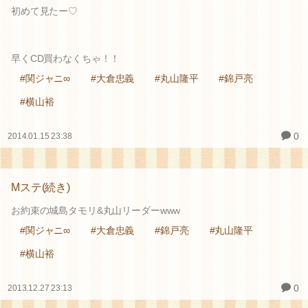
初めて見たー♡
早くCD買わなくちゃ！！
#関ジャニ∞
#大倉忠義
#丸山隆平
#錦戸亮
#横山裕
0
2014.01.15 23:38
Mステ(続き)
お約束の城島タモリ&丸山リーダーwww
#関ジャニ∞
#大倉忠義
#錦戸亮
#丸山隆平
#横山裕
0
2013.12.27 23:13