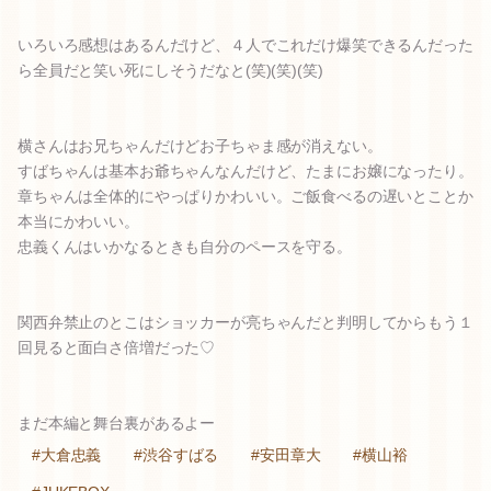
いろいろ感想はあるんだけど、４人でこれだけ爆笑できるんだった
ら全員だと笑い死にしそうだなと(笑)(笑)(笑)
横さんはお兄ちゃんだけどお子ちゃま感が消えない。
すばちゃんは基本お爺ちゃんなんだけど、たまにお嬢になったり。
章ちゃんは全体的にやっぱりかわいい。ご飯食べるの遅いとことか
本当にかわいい。
忠義くんはいかなるときも自分のペースを守る。
関西弁禁止のとこはショッカーが亮ちゃんだと判明してからもう１
回見ると面白さ倍増だった♡
まだ本編と舞台裏があるよー
#大倉忠義
#渋谷すばる
#安田章大
#横山裕