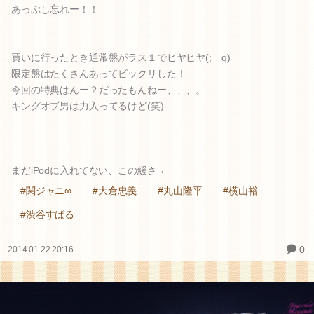
あっぷし忘れー！！
買いに行ったとき通常盤がラス１でヒヤヒヤ(;＿q)
限定盤はたくさんあってビックリした！
今回の特典はんー？だったもんねー、、、。
キングオブ男は力入ってるけど(笑)
まだiPodに入れてない、この緩さ ←
#関ジャニ∞
#大倉忠義
#丸山隆平
#横山裕
#渋谷すばる
0
2014.01.22 20:16