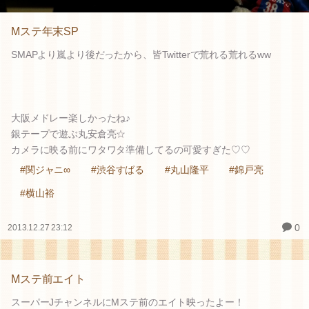
Mステ年末SP
SMAPより嵐より後だったから、皆Twitterで荒れる荒れるww
大阪メドレー楽しかったね♪
銀テープで遊ぶ丸安倉亮☆
カメラに映る前にワタワタ準備してるの可愛すぎた♡♡
#関ジャニ∞
#渋谷すばる
#丸山隆平
#錦戸亮
#横山裕
0
2013.12.27 23:12
Mステ前エイト
スーパーJチャンネルにMステ前のエイト映ったよー！