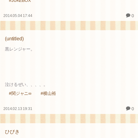
#JUKEBOX
0
2014.05.04 17:44
(untitled)
黒レンジャー。
泣けるぜい、、、、。
#関ジャニ∞
#横山裕
0
2014.02.13 19:31
ひびき