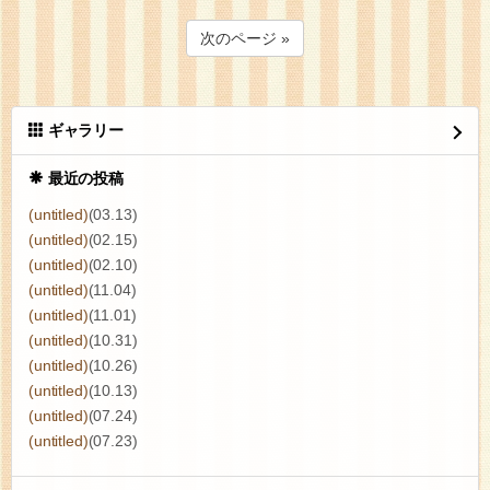
次のページ »
ギャラリー
最近の投稿
(untitled)
(03.13)
(untitled)
(02.15)
(untitled)
(02.10)
(untitled)
(11.04)
(untitled)
(11.01)
(untitled)
(10.31)
(untitled)
(10.26)
(untitled)
(10.13)
(untitled)
(07.24)
(untitled)
(07.23)