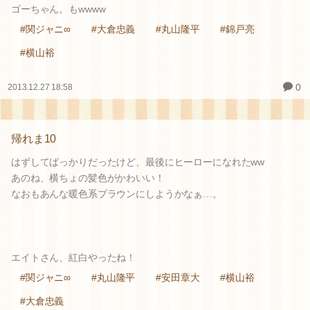
ゴーちゃん。もwwww
#関ジャニ∞
#大倉忠義
#丸山隆平
#錦戸亮
#横山裕
0
2013.12.27 18:58
帰れま10
はずしてばっかりだったけど、最後にヒーローになれたww
あのね、横ちょの髪色がかわいい！
なおもあんな暖色系ブラウンにしようかなぁ…。
エイトさん、紅白やったね！
#関ジャニ∞
#丸山隆平
#安田章大
#横山裕
#大倉忠義