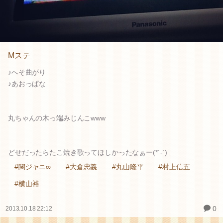
Mステ
♪へそ曲がり
♪あおっぱな
丸ちゃんの木っ端みじんこwww
どせだったらたこ焼き歌ってほしかったなぁー(*´-`)
#関ジャニ∞
#大倉忠義
#丸山隆平
#村上信五
#横山裕
0
2013.10.18 22:12