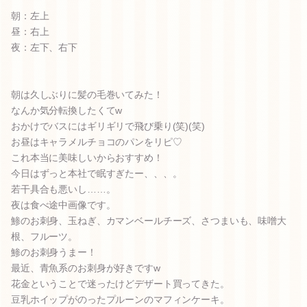
朝：左上
昼：右上
夜：左下、右下
朝は久しぶりに髪の毛巻いてみた！
なんか気分転換したくてw
おかけでバスにはギリギリで飛び乗り(笑)(笑)
お昼はキャラメルチョコのパンをリピ♡
これ本当に美味しいからおすすめ！
今日はずっと本社で眠すぎたー、、、。
若干具合も悪いし……。
夜は食べ途中画像です。
鯵のお刺身、玉ねぎ、カマンベールチーズ、さつまいも、味噌大
根、フルーツ。
鯵のお刺身うまー！
最近、青魚系のお刺身が好きですw
花金ということで迷ったけどデザート買ってきた。
豆乳ホイップがのったプルーンのマフィンケーキ。