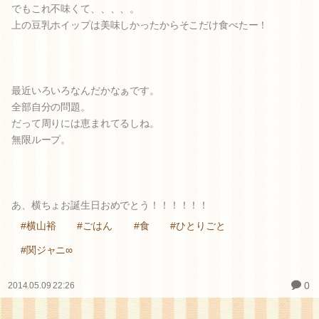
でもこれ不味くて、、、、。
上の豆乳ホイップは美味しかったからそこだけ食べたー！
最近いろいろなんだかなぁです。
全部自分の問題。
だって周りには恵まれてるしね。
無限ループ。
あ、横ちょお誕生日おめでとう！！！！！！
#横山裕
#ごはん
#食
#ひとりごと
#関ジャニ∞
0
2014.05.09 22:26