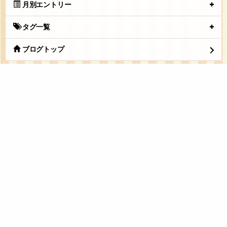
月別エントリー
タグ一覧
ブログトップ
純 ココアパウダー Pure cocoa Powder 500g 【送料無料】【メール
便で郵便ポストにお届け】【代引不可】【時間指定不可】 香料不
使用・砂糖不使用・無香料 カカオ豆100% [05] NICHIGA(ニチガ)
tuna.be
つなビィトップ
新着エントリ一覧
人気のブログ