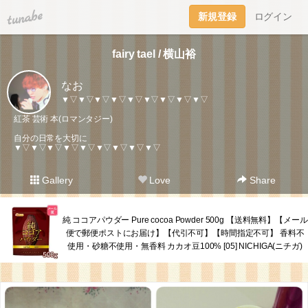
tuna.be
新規登録
ログイン
fairy tael / 横山裕
なお
▼▽▼▽▼▽▼▽▼▽▼▽▼▽▼▽▼▽
紅茶 芸術 本(ロマンタジー)
自分の日常を大切に
▼▽▼▽▼▽▼▽▼▽▼▽▼▽▼▽▼▽
Gallery
Love
Share
純 ココアパウダー Pure cocoa Powder 500g 【送料無料】【メール
便で郵便ポストにお届け】【代引不可】【時間指定不可】 香料不
使用・砂糖不使用・無香料 カカオ豆100% [05] NICHIGA(ニチガ)